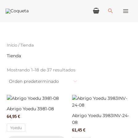
Ir
Buscar
al
contenido
Inicio
/ Tienda
Tienda
Mostrando 1–18 de 37 resultados
Este
Est
producto
pr
Abrigo Yoedu 3981-08
tiene
tie
Abrigo Yoedu 3983INV-24-
64,95
€
múltiples
múl
08
variantes.
var
Yoedu
61,45
€
Las
La