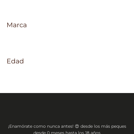
Marca
Edad
¡Enamórate como nunca antes! 😍 desde los más peques
desde 0 meses hasta los 18 años