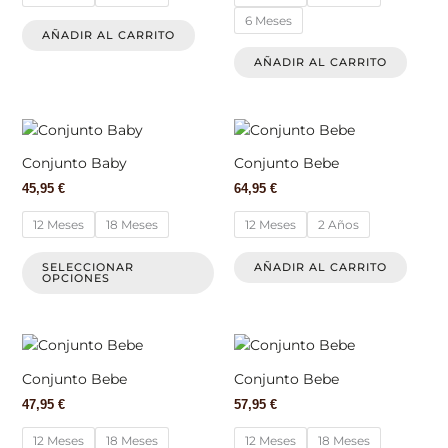
Las
Las
6 Meses
opciones
opcio
AÑADIR AL CARRITO
se
se
AÑADIR AL CARRITO
pueden
pued
elegir
elegir
en
en
Este
Este
la
la
producto
produ
página
págin
Conjunto Baby
Conjunto Bebe
tiene
tiene
de
de
45,95
€
64,95
€
múltiples
múlti
producto
produ
variantes.
varian
12 Meses
18 Meses
12 Meses
2 Años
Las
Las
opciones
opcio
SELECCIONAR
AÑADIR AL CARRITO
OPCIONES
se
se
pueden
pued
elegir
elegir
Este
Este
en
en
producto
produ
la
la
Conjunto Bebe
Conjunto Bebe
tiene
tiene
página
págin
47,95
€
57,95
€
múltiples
múlti
de
de
variantes.
varian
producto
produ
12 Meses
18 Meses
12 Meses
18 Meses