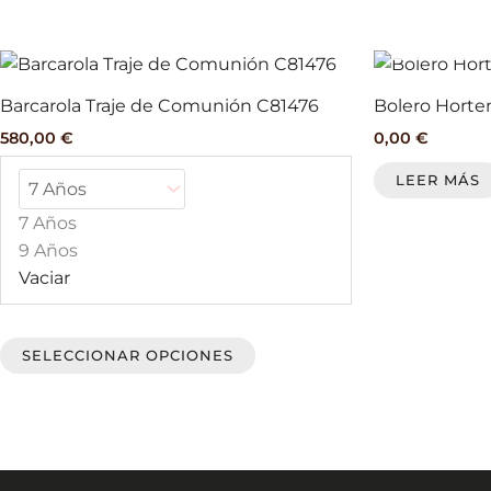
Este
producto
Barcarola Traje de Comunión C81476
Bolero Horten
tiene
580,00
€
0,00
€
múltiples
variantes.
LEER MÁS
Las
7 Años
opciones
9 Años
se
Vaciar
pueden
elegir
en
SELECCIONAR OPCIONES
la
página
de
producto