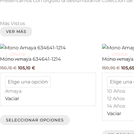
Presentamos con orgullo la deslumbrante Colección de Ma
Más Vistos
VER MÁS
El
El
El
Este
precio
precio
preci
¡Oferta!
¡Oferta!
producto
original
actual
origin
Mono Amaya 634641-1214
Mono Amaya
tiene
era:
es:
era:
150,15
€
105,10
€
150,95
€
105,6
150,15 €.
105,10 €.
150,95
múltiples
variantes.
Las
Amaya
10 Años
opciones
Vaciar
12 Años
se
14 Años
pueden
Vaciar
elegir
SELECCIONAR OPCIONES
en
la