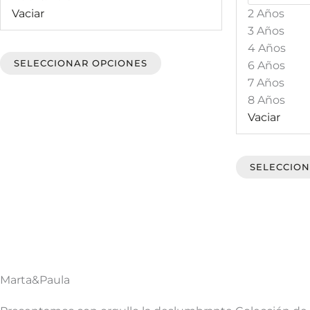
Vaciar
2 Años
se
3 Años
pueden
4 Años
elegir
SELECCIONAR OPCIONES
6 Años
en
7 Años
la
8 Años
página
Vaciar
de
producto
SELECCION
Marta&Paula