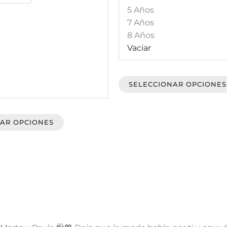
5 Años
se
7 Años
pueden
8 Años
elegir
Vaciar
en
la
página
SELECCIONAR OPCIONES
de
producto
AR OPCIONES