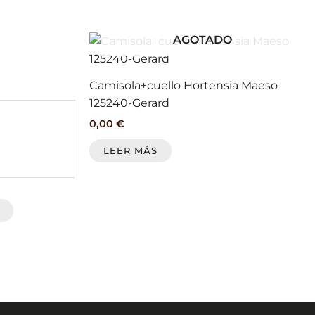
página
de
AGOTADO
Este
producto
producto
tiene
Camisola+cuello Hortensia Maeso
múltiples
125240-Gerard
variantes.
0,00
€
Las
opciones
LEER MÁS
se
pueden
elegir
en
la
página
de
producto