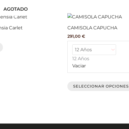
página
AGOTADO
de
producto
sia Carlet
CAMISOLA CAPUCHA
291,00
€
12 Años
Vaciar
SELECCIONAR OPCIONES