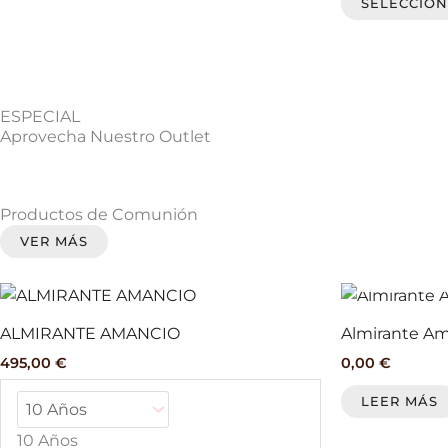
SELECCION
página
de
producto
ESPECIAL
Aprovecha Nuestro Outlet
Productos de Comunión
VER MÁS
Este
producto
ALMIRANTE AMANCIO
Almirante Am
tiene
495,00
€
0,00
€
múltiples
variantes.
LEER MÁS
Las
10 Años
opciones