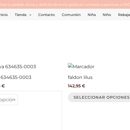
¡Haz tu pedido ahora y disfruta de envío gratis en compras superiores a 50€
nicio
Tienda
Contacto
Comunión
Niña
Niño
Rebaja
El
Este
o
precio
producto
al
actual
 634635-0003
faldon lilus
tiene
es:
5
€
142,95
€
 €.
105,65 €.
múltiples
variantes.
SELECCIONAR OPCIONES
Las
opciones
se
pueden