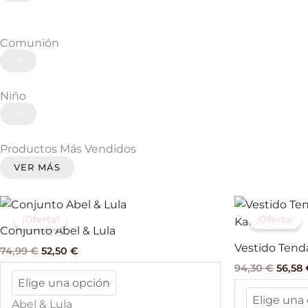
Comunión
Niño
Productos Más Vendidos
VER MÁS
El
El
El
Este
precio
precio
precio
¡Oferta!
¡Oferta!
producto
original
actual
origin
Conjunto Abel & Lula
tiene
era:
es:
era:
Vestido Tend
74,99
€
52,50
€
74,99 €.
52,50 €.
94,30 
múltiples
94,30
€
56,58
variantes.
Las
Abel & Lula
opciones