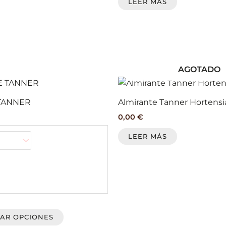
LEER MÁS
AGOTADO
Este
producto
TANNER
Almirante Tanner Hortens
tiene
0,00
€
múltiples
variantes.
LEER MÁS
Las
opciones
se
pueden
elegir
en
AR OPCIONES
la