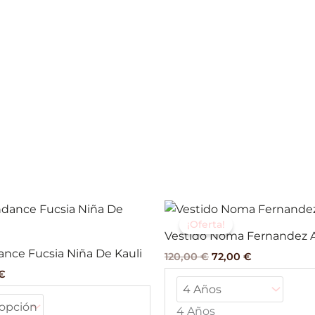
El
El
El
Este
precio
precio
precio
¡Oferta!
producto
al
actual
original
actual
Vestido Noma Fernandez 
tiene
es:
era:
es:
ance Fucsia Niña De Kauli
120,00
€
72,00
€
€.
56,58 €.
120,00 €.
72,00 €.
múltiples
€
variantes.
Las
4 Años
opciones