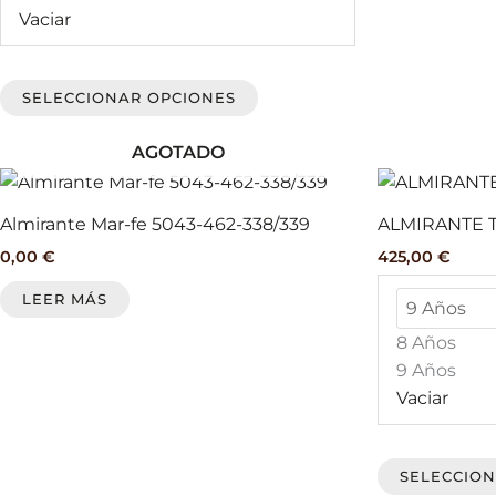
Vaciar
se
pueden
elegir
SELECCIONAR OPCIONES
en
la
AGOTADO
página
de
producto
Almirante Mar-fe 5043-462-338/339
ALMIRANTE 
0,00
€
425,00
€
LEER MÁS
8 Años
9 Años
Vaciar
SELECCION