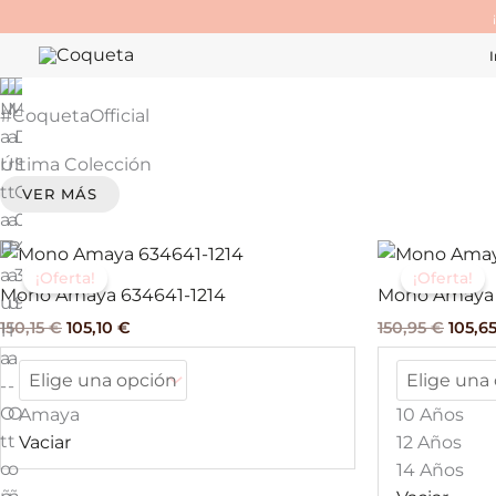
Ir
al
I
contenido
#CoquetaOfficial
Última Colección
VER MÁS
El
El
El
Este
precio
precio
preci
¡Oferta!
¡Oferta!
producto
original
actual
origin
Mono Amaya 634641-1214
Mono Amaya
tiene
era:
es:
era:
150,15
€
105,10
€
150,95
€
105,6
150,15 €.
105,10 €.
150,95
múltiples
variantes.
Las
Amaya
10 Años
opciones
Vaciar
12 Años
se
14 Años
pueden