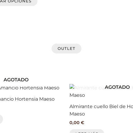
AR OPCIONES
página
de
producto
OUTLET
AGOTADO
AGOTADO
ancio Hortensia Maeso
Almirante cuello Biel de H
Maeso
0,00
€