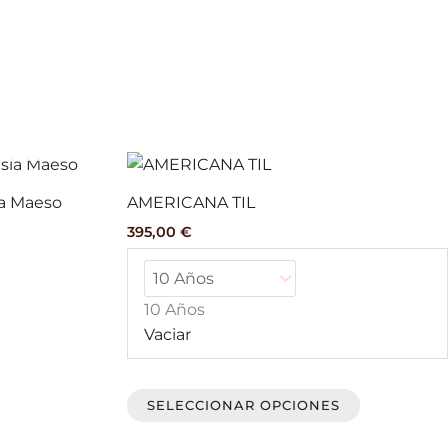
Este
producto
ia Maeso
AMERICANA TIL
tiene
395,00
€
múltiples
variantes.
Las
10 Años
opciones
Vaciar
se
pueden
elegir
SELECCIONAR OPCIONES
en
la