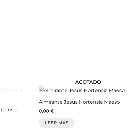
página
página
de
de
producto
producto
AGOTADO
Almirante Jesus Hortensia Maeso
ortensia
0,00
€
LEER MÁS