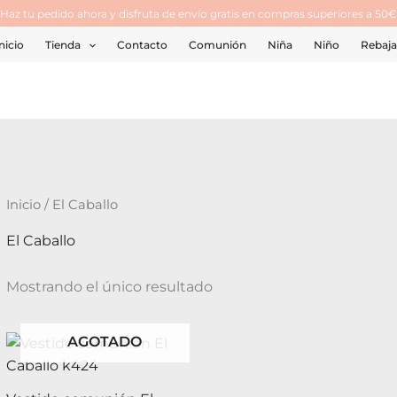
¡Haz tu pedido ahora y disfruta de envío gratis en compras superiores a 50€
nicio
Tienda
Contacto
Comunión
Niña
Niño
Rebaja
Inicio
/ El Caballo
El Caballo
Mostrando el único resultado
AGOTADO