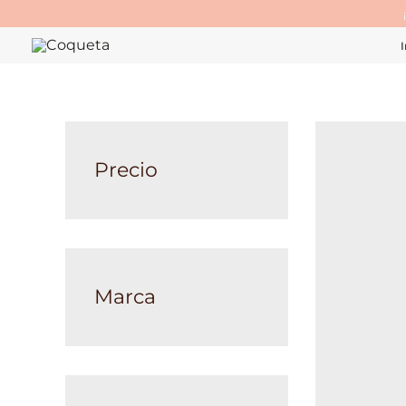
Ir
al
I
contenido
Precio
Marca