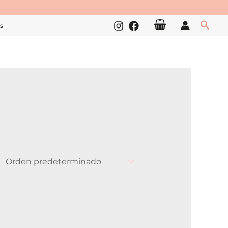
!
Busc
s