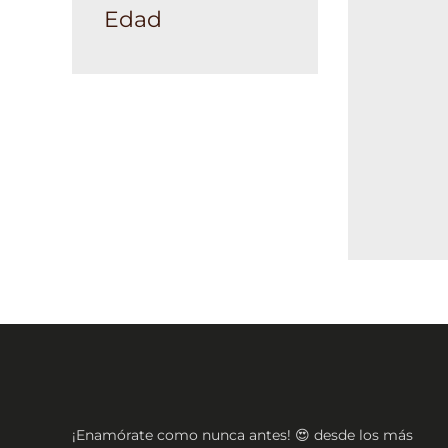
Edad
¡Enamórate como nunca antes! 😍 desde los más