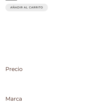
opciones
se
AÑADIR AL CARRITO
pueden
elegir
en
la
página
de
producto
Precio
Marca