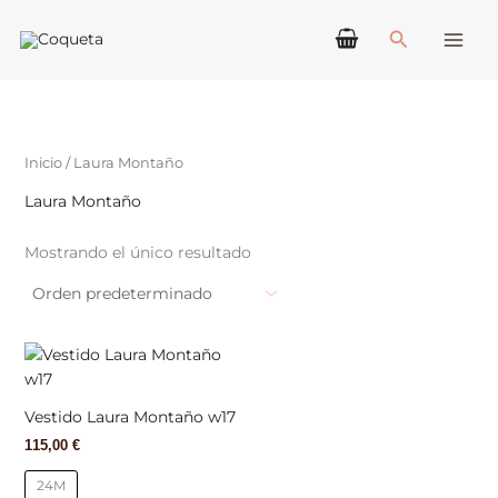
Ir
Buscar
al
contenido
Inicio
/ Laura Montaño
Laura Montaño
Mostrando el único resultado
Este
producto
tiene
Vestido Laura Montaño w17
múltiples
115,00
€
variantes.
Las
24M