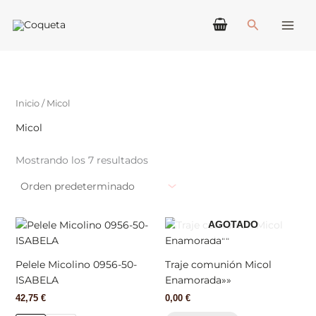
Ir
Buscar
al
contenido
Inicio
/ Micol
Micol
Mostrando los 7 resultados
Este
AGOTADO
producto
tiene
Pelele Micolino 0956-50-
Traje comunión Micol
múltiples
ISABELA
Enamorada»»
variantes.
42,75
€
0,00
€
Las