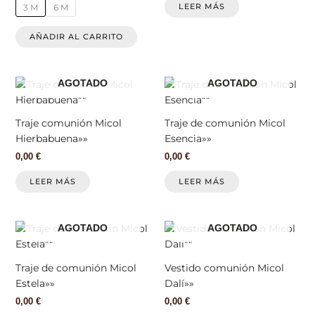
opciones
LEER MÁS
3 M
6 M
se
pueden
AÑADIR AL CARRITO
elegir
en
la
AGOTADO
AGOTADO
página
de
Traje comunión Micol
Traje de comunión Micol
producto
Hierbabuena»»
Esencia»»
0,00
€
0,00
€
LEER MÁS
LEER MÁS
AGOTADO
AGOTADO
Traje de comunión Micol
Vestido comunión Micol
Estela»»
Dalí»»
0,00
€
0,00
€