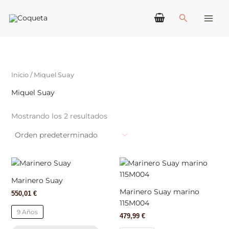
Ir
Buscar
al
contenido
Inicio
/ Miquel Suay
Miquel Suay
Mostrando los 2 resultados
Este
Este
producto
produ
Marinero Suay
tiene
tiene
Marinero Suay marino
550,01
€
múltiples
múlti
115M004
variantes.
varian
9 Años
479,99
€
Las
Las