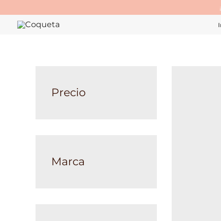
Ir
al
I
contenido
Precio
Marca