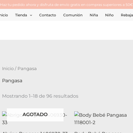
¡Haz tu pedido ahora y disfruta de envío gratis en compras superiores a 50€
nicio
Tienda
Contacto
Comunión
Niña
Niño
Rebaja
Inicio
/ Pangasa
Pangasa
Mostrando 1–18 de 96 resultados
AGOTADO