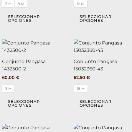
opciones
3 M
9 M
12 M
se
pueden
SELECCIONAR
SELECCIONAR
OPCIONES
OPCIONES
elegir
en
la
Este
página
producto
de
tiene
producto
Conjunto Pangasa
Conjunto Pangasa
múltiples
1432500-2
15032360-43
variantes.
60,00
€
62,50
€
Las
opciones
3 M
18 M
se
pueden
SELECCIONAR
SELECCIONAR
OPCIONES
OPCIONES
elegir
en
la
Este
página