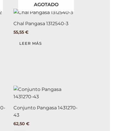
elegir
elegir
AGOTADO
en
en
la
la
página
página
Chal Pangasa 1312540-3
de
de
55,55
€
producto
producto
LEER MÁS
Este
Este
producto
producto
tiene
tiene
10-
Conjunto Pangasa 1431270-
múltiples
múltiples
43
variantes.
variantes.
62,50
€
Las
Las