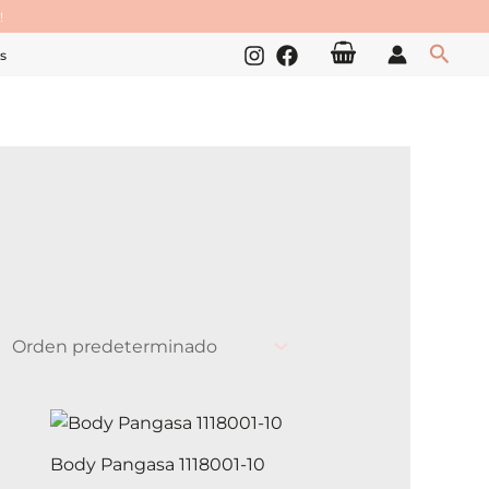
!
Busc
s
Este
Este
producto
producto
Body Pangasa 1118001-10
tiene
tiene