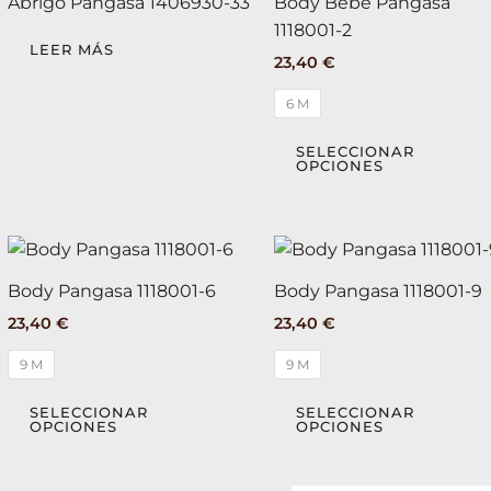
Abrigo Pangasa 1406930-33
Body Bebé Pangasa
1118001-2
LEER MÁS
23,40
€
6 M
SELECCIONAR
OPCIONES
Este
producto
Body Pangasa 1118001-6
Body Pangasa 1118001-9
tiene
23,40
€
23,40
€
múltiples
variantes.
9 M
9 M
Las
opciones
SELECCIONAR
SELECCIONAR
OPCIONES
OPCIONES
se
pueden