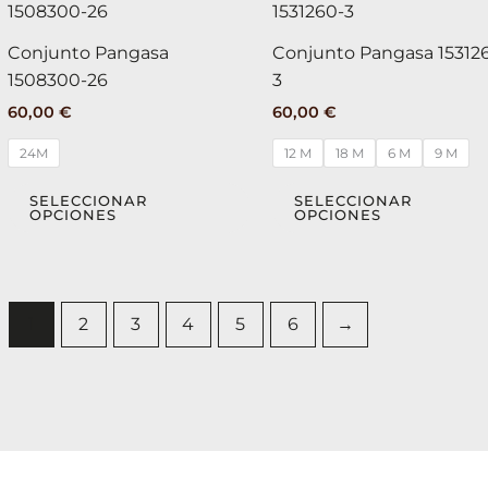
producto
de
tiene
producto
Conjunto Pangasa
Conjunto Pangasa 15312
múltiples
1508300-26
3
variantes.
60,00
€
60,00
€
Las
opciones
24M
12 M
18 M
6 M
9 M
se
pueden
SELECCIONAR
SELECCIONAR
OPCIONES
OPCIONES
elegir
en
la
página
1
2
3
4
5
6
→
de
producto