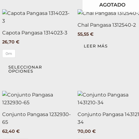
elegir
AGOTADO
en
Este
la
producto
página
Chal Pangasa 1312540-2
tiene
de
Capota Pangasa 1314023-3
55,55
€
múltiples
producto
26,70
€
variantes.
LEER MÁS
Las
0m
opciones
se
SELECCIONAR
OPCIONES
pueden
elegir
en
Este
la
producto
página
tiene
de
Conjunto Pangasa 1232930-
Conjunto Pangasa 14312
múltiples
producto
65
34
variantes.
62,40
€
70,00
€
Las