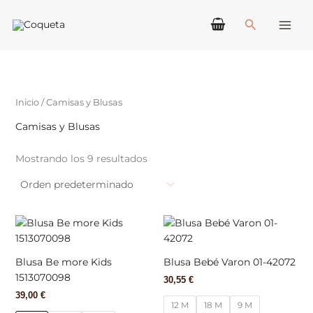
Ir
Buscar
al
contenido
Inicio
/ Camisas y Blusas
Camisas y Blusas
Mostrando los 9 resultados
Este
Este
producto
produ
tiene
tiene
Blusa Be more Kids
Blusa Bebé Varon 01-42072
múltiples
múlti
1513070098
30,55
€
variantes.
varian
39,00
€
Las
Las
12 M
18 M
9 M