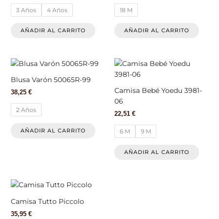
variantes.
varian
3 Años
4 Años
18 M
Las
Las
opciones
opcio
AÑADIR AL CARRITO
AÑADIR AL CARRITO
se
se
pueden
pued
elegir
elegir
Este
Este
en
en
producto
produ
Blusa Varón 50065R-99
la
la
tiene
tiene
Camisa Bebé Yoedu 3981-
página
págin
38,25
€
múltiples
múlti
06
de
de
variantes.
varian
2 Años
producto
produ
22,51
€
Las
Las
opciones
opcio
AÑADIR AL CARRITO
6 M
9 M
se
se
pueden
pued
AÑADIR AL CARRITO
elegir
elegir
en
en
la
la
Este
página
págin
producto
Camisa Tutto Piccolo
de
de
tiene
producto
produ
35,95
€
múltiples