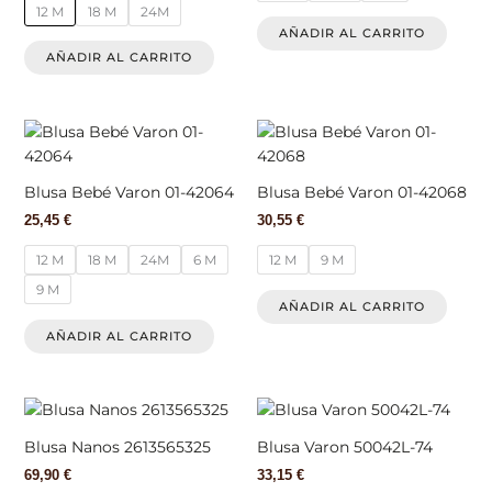
opciones
opcio
12 M
18 M
24M
se
se
AÑADIR AL CARRITO
pueden
pued
AÑADIR AL CARRITO
elegir
elegir
en
en
la
la
Este
Este
página
págin
producto
produ
de
de
tiene
tiene
Blusa Bebé Varon 01-42064
Blusa Bebé Varon 01-42068
producto
produ
múltiples
múlti
25,45
€
30,55
€
variantes.
varian
Las
Las
12 M
18 M
24M
6 M
12 M
9 M
opciones
opcio
9 M
se
se
AÑADIR AL CARRITO
pueden
pued
AÑADIR AL CARRITO
elegir
elegir
en
en
la
la
Este
Este
página
págin
producto
produ
de
de
Blusa Nanos 2613565325
Blusa Varon 50042L-74
tiene
tiene
producto
produ
69,90
€
33,15
€
múltiples
múlti