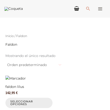
Ir
Buscar
al
contenido
Inicio
/ Faldon
Faldon
Mostrando el único resultado
Este
producto
faldon lilus
tiene
142,95
€
múltiples
variantes.
SELECCIONAR
OPCIONES
Las