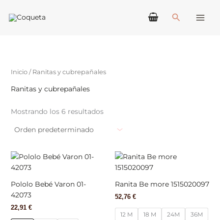
Ir
Buscar
al
contenido
Inicio
/ Ranitas y cubrepañales
Ranitas y cubrepañales
Mostrando los 6 resultados
Este
Este
producto
produ
tiene
tiene
Pololo Bebé Varon 01-
Ranita Be more 1515020097
múltiples
múlti
42073
52,76
€
variantes.
varian
22,91
€
Las
Las
12 M
18 M
24M
36M