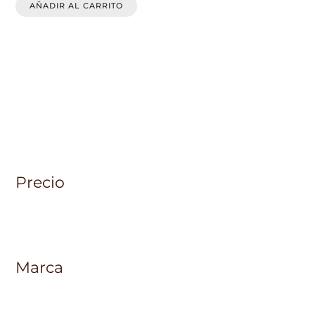
opciones
AÑADIR AL CARRITO
se
pueden
elegir
en
la
página
de
producto
Precio
Marca