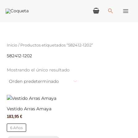
Ir
Buscar
al
contenido
Inicio
/ Productos etiquetados “582412-1202”
582412-1202
Mostrando el único resultado
Este
producto
Vestido Arras Amaya
tiene
183,95
€
múltiples
variantes.
6 Años
Las