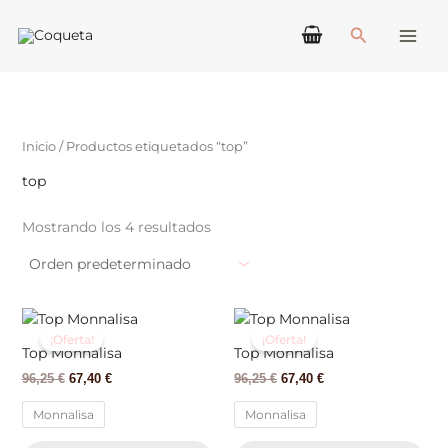
Ir
Buscar
al
contenido
Inicio
/ Productos etiquetados “top”
top
Mostrando los 4 resultados
El
El
El
El
Este
Est
precio
precio
precio
precio
producto
pr
¡Oferta!
¡Oferta!
original
actual
original
actual
Top Monnalisa
Top Monnalisa
tiene
tie
era:
es:
era:
es:
96,25
€
67,40
€
96,25
€
67,40
€
96,25 €.
67,40 €.
96,25 €.
67,40 €.
múltiples
múl
variantes.
var
Monnalisa
Monnalisa
Las
La