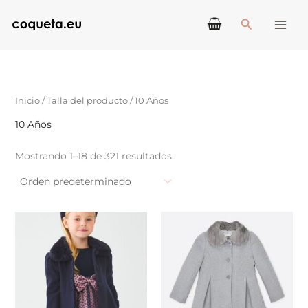
Ir
Buscar
al
contenido
Inicio
/ Talla del producto / 10 Años
10 Años
Mostrando 1–18 de 321 resultados
Este
Este
producto
produ
tiene
tiene
múltiples
múlti
variantes.
varian
Las
Las