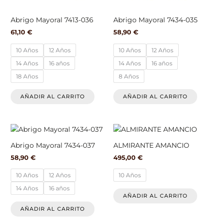
pueden
pued
elegir
elegir
Abrigo Mayoral 7413-036
Abrigo Mayoral 7434-035
en
en
61,10
€
58,90
€
la
la
página
págin
10 Años
12 Años
10 Años
12 Años
de
de
14 Años
16 años
14 Años
16 años
producto
produ
18 Años
8 Años
AÑADIR AL CARRITO
AÑADIR AL CARRITO
Este
Este
producto
produ
Abrigo Mayoral 7434-037
ALMIRANTE AMANCIO
tiene
tiene
58,90
€
495,00
€
múltiples
múlti
variantes.
varian
10 Años
12 Años
10 Años
Las
Las
14 Años
16 años
opciones
opcio
AÑADIR AL CARRITO
se
se
AÑADIR AL CARRITO
pueden
pued