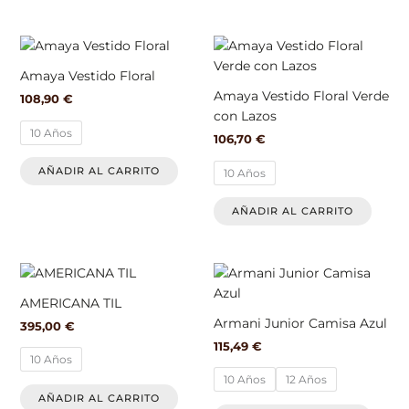
elegir
elegir
en
en
Este
Este
la
la
producto
produ
página
págin
Amaya Vestido Floral
tiene
tiene
de
de
Amaya Vestido Floral Verde
108,90
€
múltiples
múlti
producto
produ
con Lazos
variantes.
varian
10 Años
106,70
€
Las
Las
opciones
opcio
AÑADIR AL CARRITO
10 Años
se
se
pueden
pued
AÑADIR AL CARRITO
elegir
elegir
en
en
la
la
Este
Este
página
págin
producto
produ
AMERICANA TIL
de
de
tiene
tiene
Armani Junior Camisa Azul
producto
produ
395,00
€
múltiples
múlti
115,49
€
variantes.
varian
10 Años
Las
Las
10 Años
12 Años
opciones
opcio
AÑADIR AL CARRITO