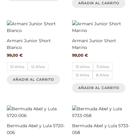
se
se
AÑADIR AL CARRITO
pueden
pued
elegir
elegir
en
en
Este
Este
la
la
producto
produ
página
págin
tiene
tiene
Armani Junior Short
Armani Junior Short
de
de
múltiples
múlti
Blanco
Marino
producto
produ
variantes.
varian
99,00
€
99,00
€
Las
Las
opciones
opcio
10 Años
12 Años
10 Años
11 Años
se
se
12 Años
8 Años
pueden
pued
AÑADIR AL CARRITO
elegir
elegir
AÑADIR AL CARRITO
en
en
la
la
página
págin
Este
Este
de
de
producto
produ
producto
produ
tiene
tiene
Bermuda Abel y Lula 5720-
Bermuda Abel y Lula 5733-
múltiples
múlti
006
058
variantes.
varian