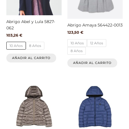
opciones
opcio
se
se
pueden
pued
elegir
elegir
Abrigo Abel y Lula 5827-
Abrigo Amaya 564422-0013
en
en
062
la
la
123,50
€
103,26
€
página
págin
10 Años
12 Años
de
de
10 Años
8 Años
8 Años
producto
produ
AÑADIR AL CARRITO
AÑADIR AL CARRITO
Este
Este
producto
produ
tiene
tiene
múltiples
múlti
variantes.
varian
Las
Las
opciones
opcio
se
se