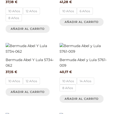
37,18
€
41,28
€
Las
Las
opciones
opcio
10 Años
12 Años
10 Años
6 Años
se
se
8 Años
pueden
pued
AÑADIR AL CARRITO
elegir
elegir
AÑADIR AL CARRITO
en
en
la
la
página
págin
Este
Este
de
de
producto
produ
producto
produ
tiene
tiene
Bermuda Abel Y Lula 5734-
Bermuda Abel y Lula 5761-
múltiples
múlti
062
009
variantes.
varian
37,15
€
40,17
€
Las
Las
opciones
opcio
10 Años
12 Años
10 Años
14 Años
se
se
8 Años
pueden
pued
AÑADIR AL CARRITO
elegir
elegir
AÑADIR AL CARRITO
en
en
la
la
página
págin