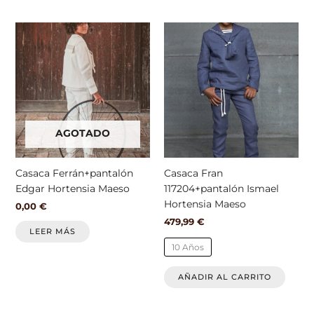
Este
produ
tiene
múlti
varian
Las
opcio
AGOTADO
se
pued
elegir
Casaca Ferrán+pantalón
Casaca Fran
en
Edgar Hortensia Maeso
117204+pantalón Ismael
la
Hortensia Maeso
0,00
€
págin
479,99
€
de
LEER MÁS
produ
10 Años
AÑADIR AL CARRITO