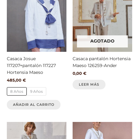
producto
tiene
múltiples
variantes.
Las
opciones
AGOTADO
se
pueden
elegir
Casaca Josue
Casaca pantalón Hortensia
en
117207+pantalón 117227
Maeso 126259-Ander
la
Hortensia Maeso
0,00
€
página
485,00
€
de
LEER MÁS
producto
8 Años
9 Años
AÑADIR AL CARRITO