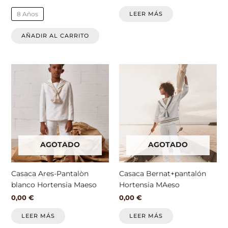
página
de
LEER MÁS
8 Años
producto
AÑADIR AL CARRITO
AGOTADO
AGOTADO
Casaca Ares-Pantalòn
Casaca Bernat+pantalón
blanco Hortensia Maeso
Hortensia MAeso
0,00
€
0,00
€
LEER MÁS
LEER MÁS