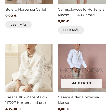
Bolero Hortensia Carlet
Camisola+cuello Hortensia
Maeso 125240-Gerard
0,00
€
0,00
€
LEER MÁS
LEER MÁS
Este
producto
tiene
múltiples
variantes.
Las
opciones
AGOTADO
se
pueden
elegir
Casaca 116203+pantalón
Casaca Aiden Hortensia
en
117227 Hortensia Maeso
Maeso
la
485,00
€
0,00
€