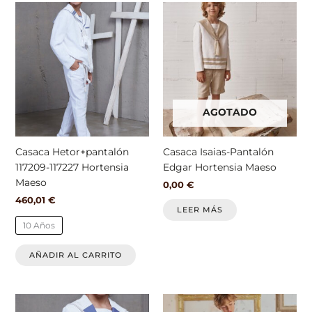
Este
producto
tiene
múltiples
variantes.
Las
opciones
AGOTADO
se
pueden
elegir
Casaca Hetor+pantalón
Casaca Isaias-Pantalón
en
117209-117227 Hortensia
Edgar Hortensia Maeso
la
Maeso
0,00
€
página
460,01
€
de
LEER MÁS
producto
10 Años
AÑADIR AL CARRITO
Este