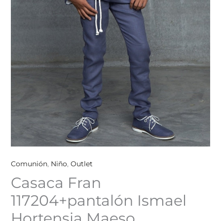
Comunión
,
Niño
,
Outlet
Casaca Fran
117204+pantalón Ismael
Hortensia Maeso