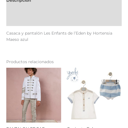
Descripción
Información adicional
Valoraciones (0)
Casaca y pantalón Les Enfants de l’Eden by Hortensia
Maeso azul
Productos relacionados
Este
Est
producto
pr
tiene
tie
múltiples
múl
variantes.
var
Las
La
opciones
op
se
se
pueden
pu
elegir
ele