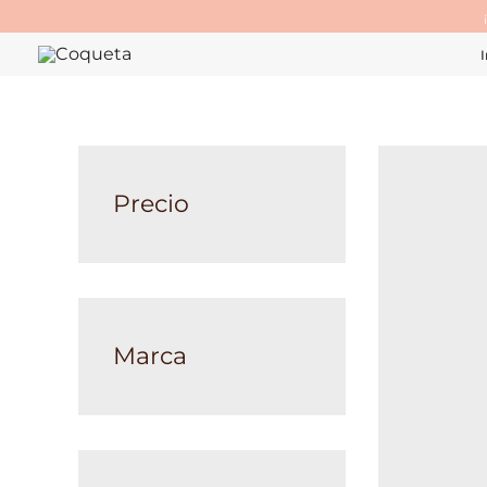
Ir
al
I
contenido
Precio
Marca