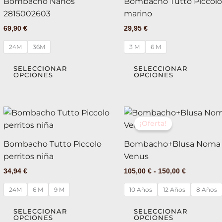
Bombacho Nanos
Bombacho Tutto Piccol
múltiples
2815002603
marino
variantes.
69,90
€
29,95
€
Las
opciones
24M
36M
3 M
6 M
se
pueden
SELECCIONAR
SELECCIONAR
OPCIONES
OPCIONES
elegir
en
la
Rango
Este
página
de
¡Oferta!
producto
precios:
de
tiene
desde
producto
Bombacho Tutto Piccolo
Bombacho+Blusa Noma
105,00 €
múltiples
hasta
perritos niña
Venus
variantes.
150,00 €
34,94
€
105,00
€
-
150,00
€
Las
opciones
24M
6 M
9 M
10 Años
12 Años
8 Años
se
pueden
SELECCIONAR
SELECCIONAR
OPCIONES
OPCIONES