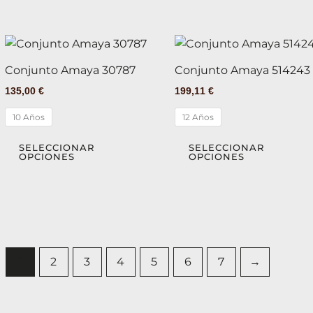
en
la
Este
página
producto
de
Conjunto Amaya 30787
Conjunto Amaya 514243
tiene
producto
135,00
€
199,11
€
múltiples
variantes.
10 Años
12 Años
Las
opciones
SELECCIONAR
SELECCIONAR
OPCIONES
OPCIONES
se
pueden
elegir
en
la
página
1
2
3
4
5
6
7
→
de
producto