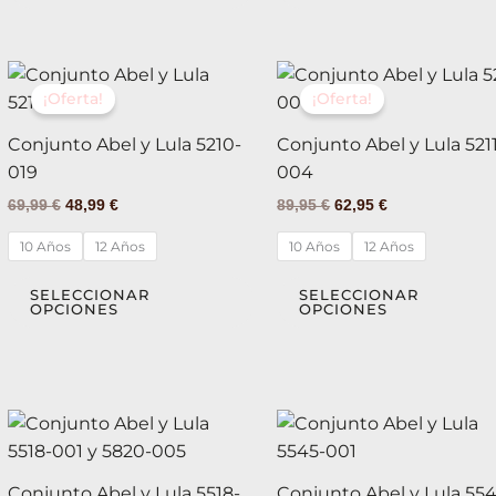
elegir
en
la
El
El
El
El
Este
página
precio
precio
precio
precio
¡Oferta!
¡Oferta!
producto
original
actual
original
actual
de
tiene
era:
es:
era:
es:
producto
Conjunto Abel y Lula 5210-
Conjunto Abel y Lula 521
69,99 €.
48,99 €.
89,95 €.
62,95 €.
múltiples
019
004
variantes.
69,99
€
48,99
€
89,95
€
62,95
€
Las
opciones
10 Años
12 Años
10 Años
12 Años
se
pueden
SELECCIONAR
SELECCIONAR
OPCIONES
OPCIONES
elegir
en
la
página
Este
de
producto
producto
tiene
Conjunto Abel y Lula 5518-
Conjunto Abel y Lula 554