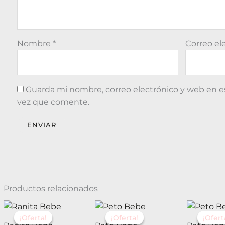
Nombre
*
Correo el
Guarda mi nombre, correo electrónico y web en e
vez que comente.
Productos relacionados
El
El
El
El
El
Este
Este
precio
precio
precio
precio
pr
¡Oferta!
¡Oferta!
¡Oferta!
¡Oferta!
¡Ofert
¡Ofert
producto
producto
original
actual
original
actual
or