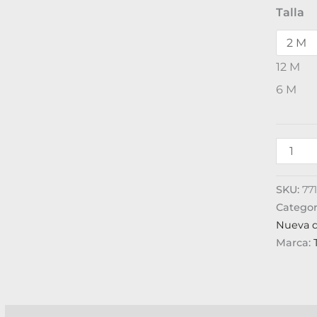
Talla
12 M
6 M
SKU:
77
Categor
Nueva 
Marca: