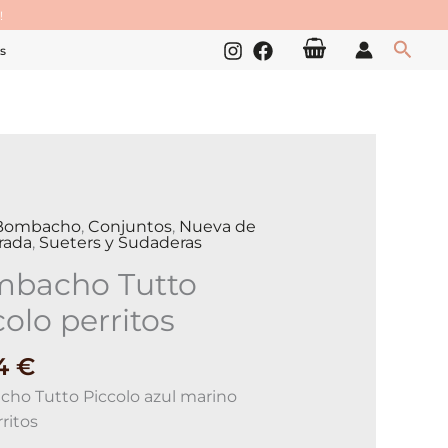
!
Busc
s
Bombacho
,
Conjuntos
,
Nueva de
cho
rada
,
Sueters y Sudaderas
bacho Tutto
s
colo perritos
ad
94
€
ho Tutto Piccolo azul marino
ritos