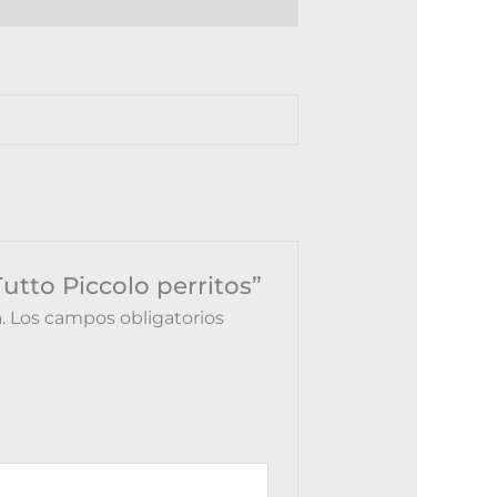
0)
utto Piccolo perritos”
.
Los campos obligatorios