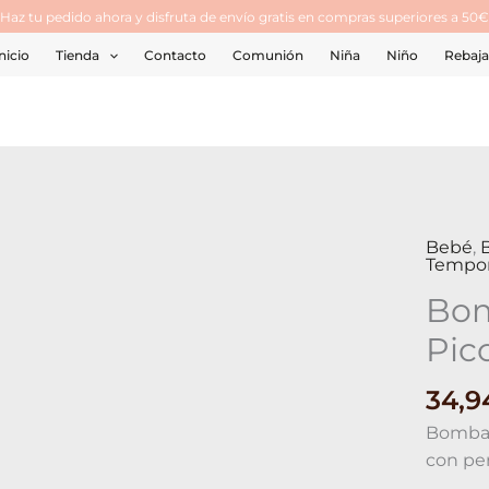
¡Haz tu pedido ahora y disfruta de envío gratis en compras superiores a 50€
nicio
Tienda
Contacto
Comunión
Niña
Niño
Rebaja
Bebé
,
Bomba
Tempo
Tutto
Bom
Piccolo
perrito
Pic
cantid
34,
Bombac
con per