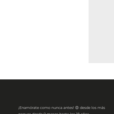
¡Enamórate como nunca antes! 😍 desde los más
peques desde 0 meses hasta los 18 años