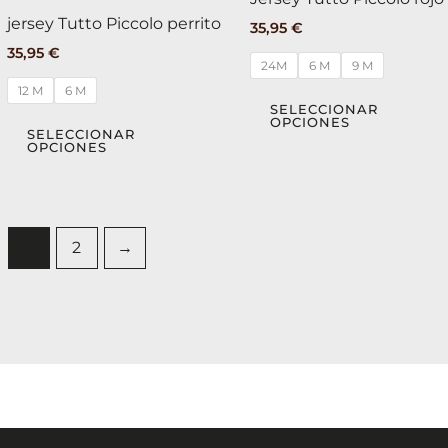
tiene
jersey Tutto Piccolo perrito
35,95
€
múltiples
35,95
€
variantes.
24M
6 M
9 M
Las
12 M
6 M
opciones
SELECCIONAR
OPCIONES
se
SELECCIONAR
OPCIONES
pueden
elegir
en
la
1
2
→
página
de
producto