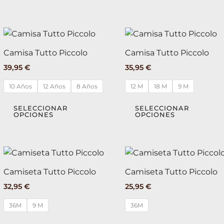
elegir
en
la
Este
página
producto
de
Camisa Tutto Piccolo
Camisa Tutto Piccolo
tiene
producto
39,95
€
35,95
€
múltiples
variantes.
10 Años
12 Años
8 Años
12 M
18 M
9 M
Las
opciones
SELECCIONAR
SELECCIONAR
OPCIONES
OPCIONES
se
pueden
elegir
Este
en
producto
la
Camiseta Tutto Piccolo
Camiseta Tutto Piccolo
tiene
página
32,95
€
25,95
€
múltiples
de
variantes.
36M
9 M
36M
producto
Las