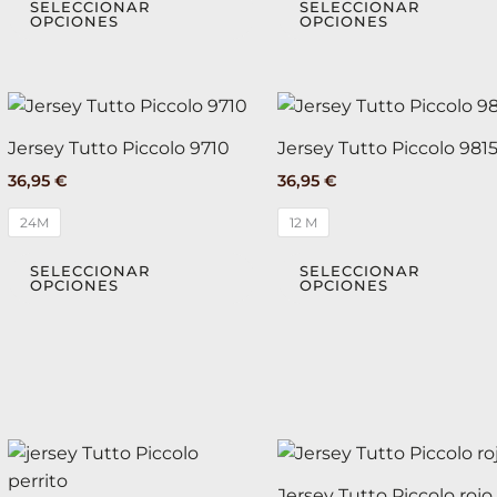
opciones
SELECCIONAR
SELECCIONAR
OPCIONES
OPCIONES
se
pueden
elegir
Este
en
producto
la
Jersey Tutto Piccolo 9710
Jersey Tutto Piccolo 981
tiene
página
36,95
€
36,95
€
múltiples
de
variantes.
24M
12 M
producto
Las
opciones
SELECCIONAR
SELECCIONAR
OPCIONES
OPCIONES
se
pueden
elegir
en
la
página
Este
de
producto
producto
Jersey Tutto Piccolo rojo