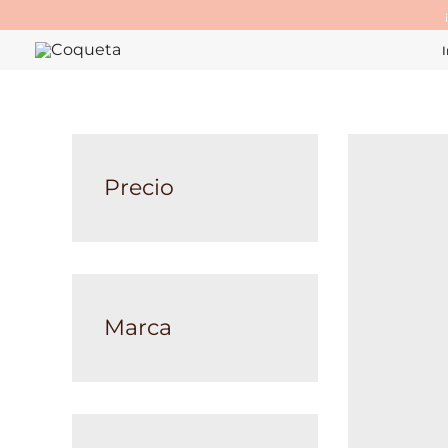
Ir
al
I
contenido
Precio
Marca