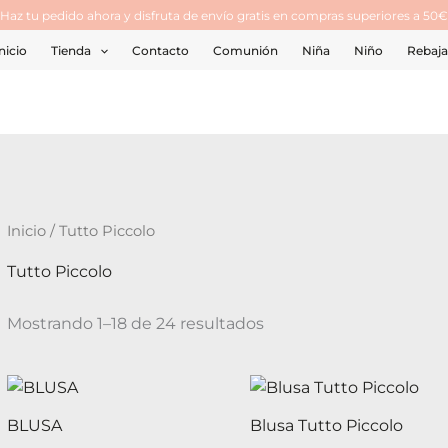
¡Haz tu pedido ahora y disfruta de envío gratis en compras superiores a 50€
nicio
Tienda
Contacto
Comunión
Niña
Niño
Rebaja
Inicio
/ Tutto Piccolo
Tutto Piccolo
Mostrando 1–18 de 24 resultados
Este
producto
BLUSA
Blusa Tutto Piccolo
tiene