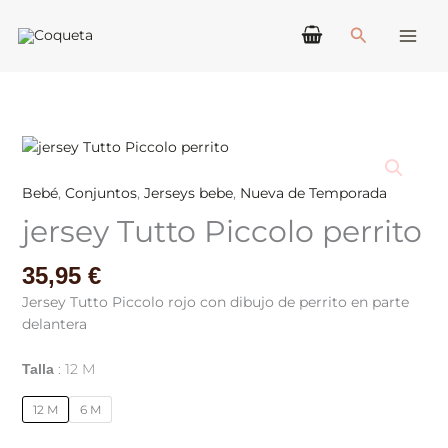
Ir
Buscar
al
contenido
jersey
Tutto
Piccolo
Bebé
,
Conjuntos
,
Jerseys bebe
,
Nueva de Temporada
perrito
jersey Tutto Piccolo perrito
cantidad
35,95
€
Jersey Tutto Piccolo rojo con dibujo de perrito en parte
delantera
12 M
Talla
12 M
6 M