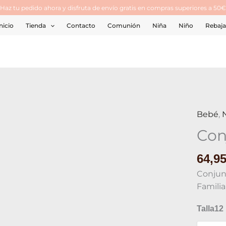
¡Haz tu pedido ahora y disfruta de envío gratis en compras superiores a 50€
nicio
Tienda
Contacto
Comunión
Niña
Niño
Rebaja
Bebé
,
Conjun
Bebe
Con
cantid
64,9
Conjun
Familia
Talla
12