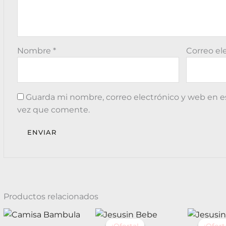
Nombre
*
Correo el
Guarda mi nombre, correo electrónico y web en e
vez que comente.
Productos relacionados
El
El
El
Este
Este
precio
precio
pr
¡Oferta!
¡Oferta!
¡Ofert
¡Ofert