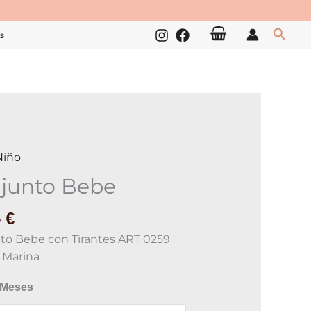
!
Busc
s
Niño
to
junto Bebe
ad
5
€
to Bebe con Tirantes ART 0259
 Marina
 Meses