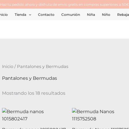
¡Haz tu pedido ahora y disfruta de envío gratis en compras superiores a 50€
nicio
Tienda
Contacto
Comunión
Niña
Niño
Rebaja
Inicio
/ Pantalones y Bermudas
Pantalones y Bermudas
Mostrando los 18 resultados
Este
producto
tiene