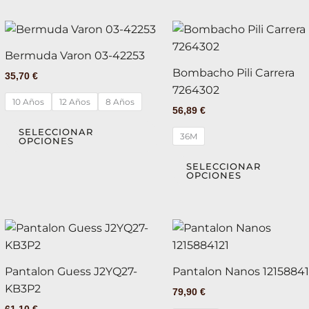
en
la
Este
página
producto
de
Bermuda Varon 03-42253
tiene
producto
Bombacho Pili Carrera
35,70
€
múltiples
7264302
variantes.
10 Años
12 Años
8 Años
56,89
€
Las
opciones
SELECCIONAR
36M
OPCIONES
se
pueden
SELECCIONAR
OPCIONES
elegir
en
la
Este
página
producto
de
tiene
producto
Pantalon Guess J2YQ27-
Pantalon Nanos 12158841
múltiples
KB3P2
79,90
€
variantes.
61,10
€