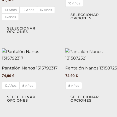
Las
10 Años
opciones
10 Años
12 Años
14 Años
se
SELECCIONAR
16 años
OPCIONES
pueden
elegir
SELECCIONAR
OPCIONES
en
la
página
Este
de
producto
producto
tiene
Pantalón Nanos 1315792317
Pantalón Nanos 13158725
múltiples
74,90
€
74,90
€
variantes.
Las
12 Años
8 Años
8 Años
opciones
se
SELECCIONAR
SELECCIONAR
OPCIONES
OPCIONES
pueden
elegir
en