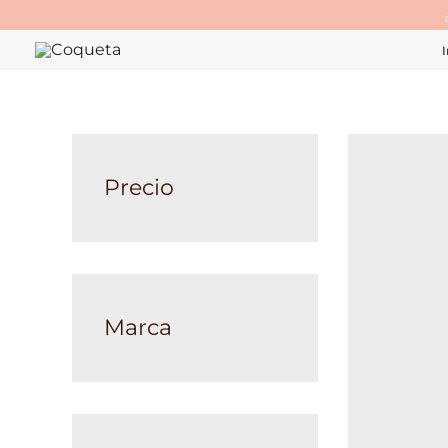
Ir
al
I
contenido
Precio
Marca