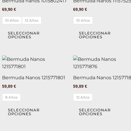
Bermuda nanos 1015802417
Bermuda Nanos 1115752
múltiples
69,90
€
69,90
€
variantes.
Las
10 Años
12 Años
10 Años
opciones
se
SELECCIONAR
SELECCIONAR
OPCIONES
OPCIONES
pueden
elegir
en
Este
la
producto
página
tiene
de
Bermuda Nanos 1215771801
Bermuda Nanos 1215771
múltiples
producto
59,89
€
59,89
€
variantes.
Las
8 Años
12 Años
opciones
se
SELECCIONAR
SELECCIONAR
OPCIONES
OPCIONES
pueden
elegir