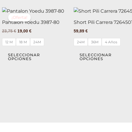
la
El
El
Este
página
precio
precio
¡Oferta!
producto
original
actual
de
Pantalon Yoedu 3987-80
Short Pili Carrera 726450
tiene
era:
es:
producto
23,75
€
19,00
€
59,89
€
23,75 €.
19,00 €.
múltiples
variantes.
12 M
18 M
24M
24M
36M
4 Años
Las
opciones
SELECCIONAR
SELECCIONAR
OPCIONES
OPCIONES
se
pueden
elegir
en
la
página
de
producto