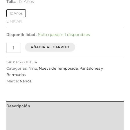
12 Años
Talla
12 Años
LIMPIAR
Solo quedan 1 disponibles
Disponibilidad:
AÑADIR AL CARRITO
SKU:
PS-801-1514
Categorías:
Niño
,
Nueva de Temporada
,
Pantalones y
Bermudas
Marca:
Nanos
Descripción
Información adicional
Valoraciones (0)