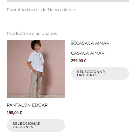
Pantalón bermuda Nanos blanco
Productos relacionados
Este
Est
producto
pr
CASACA AIMAR
tiene
tie
299,00
€
múltiples
múl
variantes.
var
SELECCIONAR
OPCIONES
Las
La
opciones
op
se
se
pueden
pu
elegir
ele
PANTALON EDGAR
en
en
198,00
€
la
la
página
pá
SELECCIONAR
OPCIONES
de
de