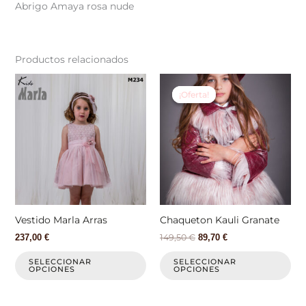
Abrigo Amaya rosa nude
Productos relacionados
El
El
Este
Est
precio
precio
producto
pr
¡Oferta!
¡Oferta!
original
actual
tiene
tie
era:
es:
149,50 €.
89,70 €.
múltiples
múl
variantes.
var
Las
La
opciones
op
se
se
pueden
pu
elegir
ele
Vestido Marla Arras
Chaqueton Kauli Granate
en
en
149,50
€
237,00
€
89,70
€
la
la
página
pá
SELECCIONAR
SELECCIONAR
OPCIONES
OPCIONES
de
de
producto
pr