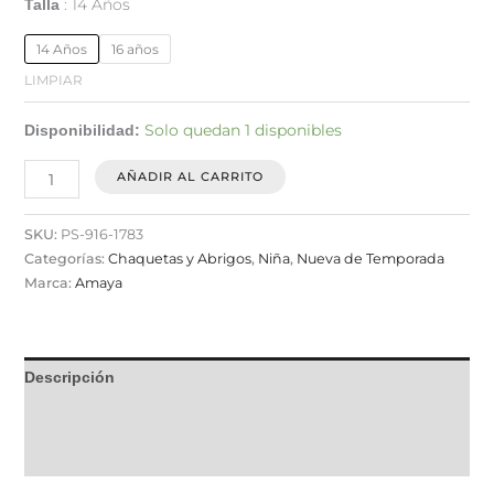
14 Años
Talla
14 Años
16 años
LIMPIAR
Solo quedan 1 disponibles
Disponibilidad:
AÑADIR AL CARRITO
SKU:
PS-916-1783
Categorías:
Chaquetas y Abrigos
,
Niña
,
Nueva de Temporada
Marca:
Amaya
Descripción
Información adicional
Valoraciones (0)