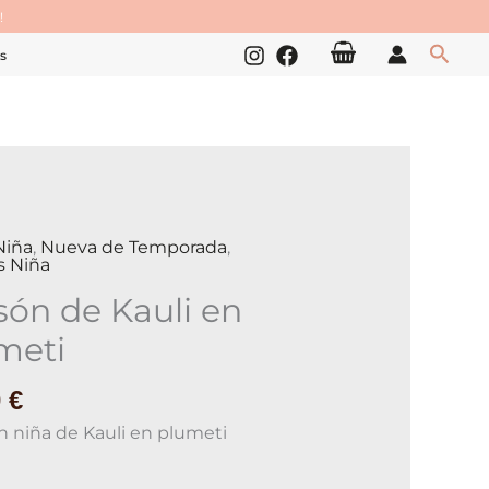
!
Busc
s
Niña
,
Nueva de Temporada
,
s Niña
són de Kauli en
meti
i
ad
0
€
n niña de Kauli en plumeti