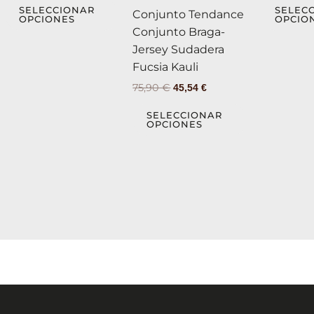
Las
Las
SELECCIONAR
SELEC
Conjunto Tendance
OPCIONES
OPCIO
opciones
opciones
Conjunto Braga-
se
se
Jersey Sudadera
pueden
pueden
Fucsia Kauli
elegir
elegir
75,90
€
45,54
€
en
en
la
la
SELECCIONAR
OPCIONES
página
página
de
de
producto
producto