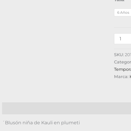
6 Años
SKU:
20
Categor
Tempor
Marca:
Descripción
Información adicional
Valoraciones (0)
´Blusón niña de Kauli en plumeti