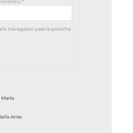
ectrónico
*
ste navegador para la próxima
Este
producto
tiene
arla Arras
múltiples
variantes.