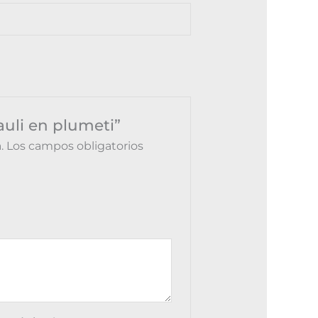
auli en plumeti”
.
Los campos obligatorios