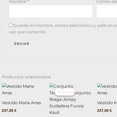
Nombre
*
Correo el
Guarda mi nombre, correo electrónico y web en e
vez que comente.
Productos relacionados
El
El
Este
Este
precio
precio
¡Oferta!
¡Oferta!
producto
producto
original
actual
tiene
tiene
era:
es:
Vestido Marla Arras
Vestido M
75,90 €.
45,54 €.
múltiples
múltiples
237,00
€
237,00
€
variantes.
variantes.