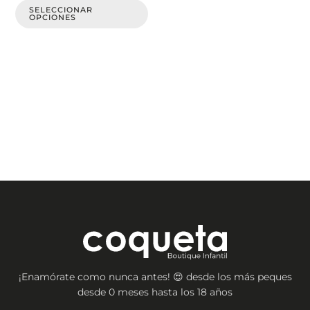
de
SELECCIONAR
OPCIONES
producto
¡Enamórate como nunca antes! 😍 desde los más peques
desde 0 meses hasta los 18 años