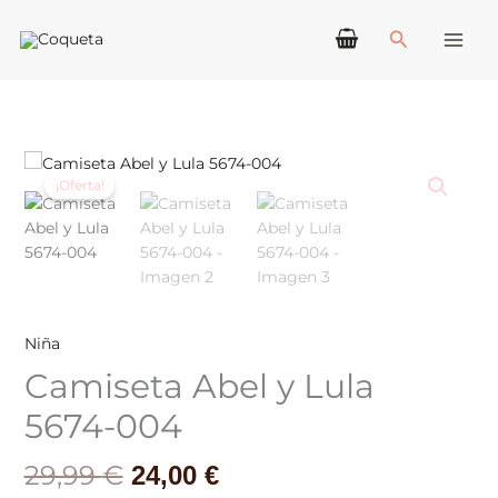
Ir
Buscar
al
contenido
El
El
Camiseta
precio
precio
Abel
¡Oferta!
original
actual
y
era:
es:
Lula
29,99 €.
24,00 €.
5674-
004
cantidad
Niña
Camiseta Abel y Lula
5674-004
29,99
€
24,00
€