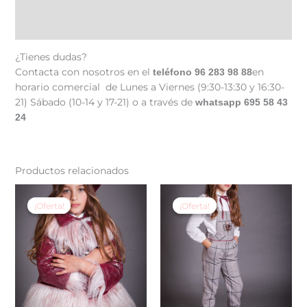
Información adicional
Valoraciones (0)
¿Tienes dudas?
Contacta con nosotros en el
en
teléfono 96 283 98 88
horario comercial de Lunes a Viernes (9:30-13:30 y 16:30-
21) Sábado (10-14 y 17-21) o a través de
whatsapp 695 58 43
24
Productos relacionados
El
El
El
El
Este
Est
precio
precio
precio
precio
producto
pr
¡Oferta!
¡Oferta!
¡Oferta!
¡Oferta!
original
actual
original
actual
tiene
tie
era:
es:
era:
es:
149,50 €.
89,70 €.
75,90 €.
45,54 €.
múltiples
múl
variantes.
var
Las
La
opciones
op
se
se