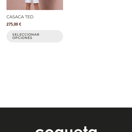
se
pueden
elegir
CASACA TED
en
275,00
€
la
página
SELECCIONAR
OPCIONES
de
producto