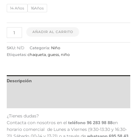
14 Años
16Años
AÑADIR AL CARRITO
SKU:
N/D
Categoría:
Niño
Etiquetas:
chaqueta
,
guess
,
niño
Descripción
Información adicional
Valoraciones (0)
¿Tienes dudas?
Contacta con nosotros en el
en
teléfono 96 283 98 88
horario comercial de Lunes a Viernes (9:30-13:30 y 16:30-
21) Sábado (10-14 y 17-21) o a través de
whatsapp 695 58 43