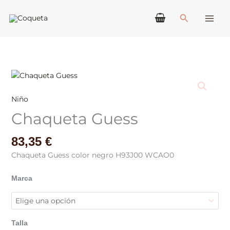
Ir
Buscar
al
contenido
Chaqueta
Guess
cantidad
Niño
Chaqueta Guess
83,35
€
Chaqueta Guess color negro H93J00 WCAO0
Marca
Talla