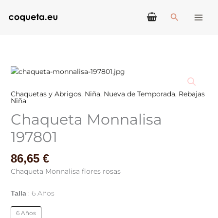
Ir
Buscar
al
contenido
Chaqueta
Monnalisa
197801
Chaquetas y Abrigos
,
Niña
,
Nueva de Temporada
,
Rebajas
Niña
cantidad
Chaqueta Monnalisa
197801
86,65
€
Chaqueta Monnalisa flores rosas
6 Años
Talla
6 Años