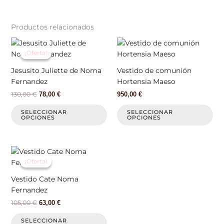
Productos relacionados
El
El
Este
Est
precio
precio
producto
pr
¡Oferta!
¡Oferta!
original
actual
tiene
tie
era:
es:
Jesusito Juliette de Noma
Vestido de comunión
130,00 €.
78,00 €.
múltiples
múl
Fernandez
Hortensia Maeso
variantes.
var
130,00
€
78,00
€
950,00
€
Las
La
opciones
op
SELECCIONAR
SELECCIONAR
OPCIONES
OPCIONES
se
se
pueden
pu
elegir
ele
El
El
Este
en
en
precio
precio
producto
¡Oferta!
¡Oferta!
la
la
original
actual
tiene
era:
es:
página
pá
Vestido Cate Noma
105,00 €.
63,00 €.
múltiples
de
de
Fernandez
variantes.
producto
pr
105,00
€
63,00
€
Las
opciones
SELECCIONAR