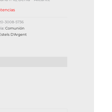
stencias
20-3008-5736
ía:
Comunión
Estels D'Argent