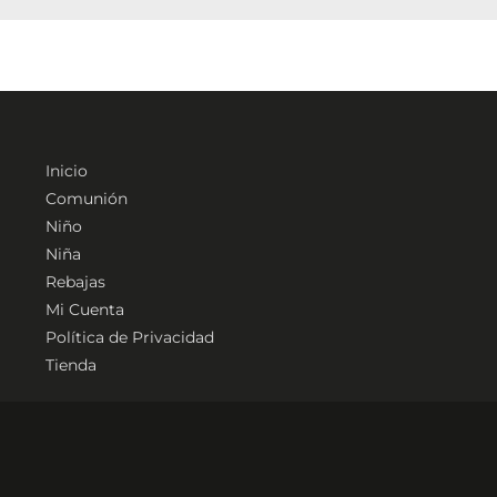
la
la
página
página
de
de
producto
producto
Inicio
Comunión
Niño
Niña
Rebajas
Mi Cuenta
Política de Privacidad
Tienda