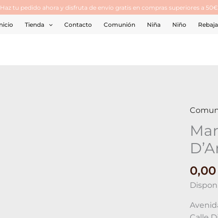
¡Haz tu pedido ahora y disfruta de envío gratis en compras superiores a 50€
nicio
Tienda
Contacto
Comunión
Niña
Niño
Rebaja
Comun
Mar
D’A
0,0
Disponi
Avenida
Calle D