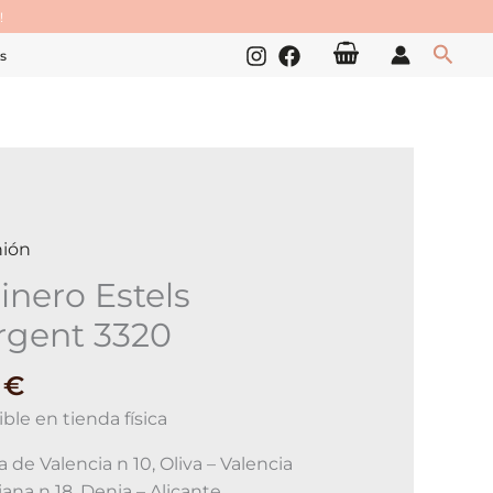
!
Busc
s
ión
inero Estels
rgent 3320
0
€
ble en tienda física
 de Valencia n 10, Oliva – Valencia
iana n 18, Denia – Alicante