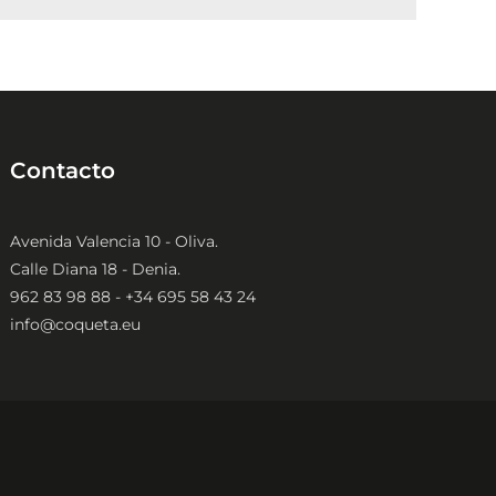
la
página
de
producto
Contacto
Avenida Valencia 10 - Oliva.
Calle Diana 18 - Denia.
962 83 98 88 - +34 695 58 43 24
info@coqueta.eu