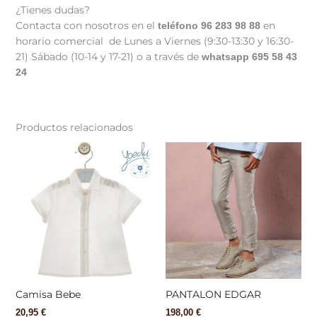
¿Tienes dudas?
Contacta con nosotros en el
en
teléfono 96 283 98 88
horario comercial de Lunes a Viernes (9:30-13:30 y 16:30-
21) Sábado (10-14 y 17-21) o a través de
whatsapp 695 58 43
24
Productos relacionados
Este
Est
producto
pr
tiene
tie
múltiples
múl
variantes.
var
Las
La
opciones
op
se
se
pueden
pu
elegir
ele
Camisa Bebe
PANTALON EDGAR
en
en
20,95
€
198,00
€