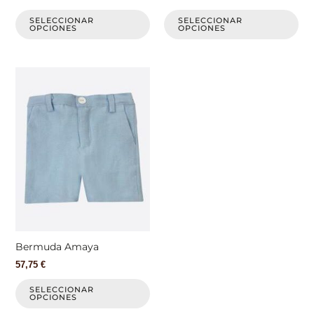
la
la
página
pá
SELECCIONAR
SELECCIONAR
OPCIONES
OPCIONES
de
de
producto
pr
Este
producto
tiene
múltiples
variantes.
Las
opciones
se
pueden
elegir
en
la
Bermuda Amaya
página
57,75
€
de
producto
SELECCIONAR
OPCIONES