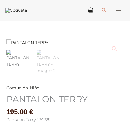
Ir
Buscar
al
contenido
PANTALON
TERRY
cantidad
Comunión
,
Niño
PANTALON TERRY
195,00
€
Pantalon Terry 124229