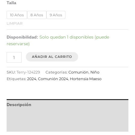
Talla
10 Años
8 Años
9 Años
LIMPIAR
Solo quedan 1 disponibles (puede
Disponibilidad:
reservarse)
AÑADIR AL CARRITO
SKU:
Terry-124229
Categorías:
Comunión
,
Niño
Etiquetas:
2024
,
Comunión 2024
,
Hortensia Maeso
Descripción
Información adicional
Valoraciones (0)