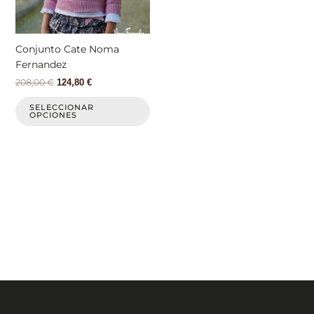
se
pueden
elegir
Conjunto Cate Noma
en
Fernandez
la
208,00
€
124,80
€
página
de
SELECCIONAR
OPCIONES
producto