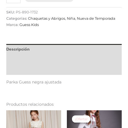
SKU:
PS-890-1732
Categorías:
Chaquetas y Abrigos
,
Niña
,
Nueva de Temporada
Marca:
Guess Kids
Descripción
Información adicional
Valoraciones (0)
Parka Guess negra ajustada
Productos relacionados
El
El
Este
Est
precio
precio
producto
pr
¡Oferta!
¡Oferta!
original
actual
tiene
tie
era:
es: