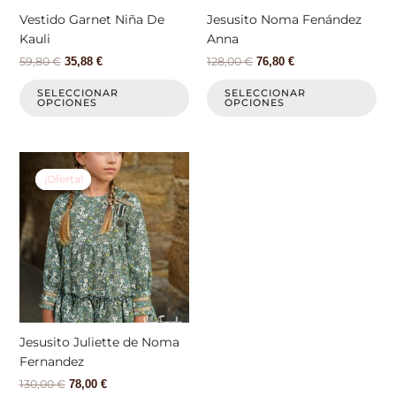
elegir
ele
Vestido Garnet Niña De
Jesusito Noma Fenández
en
en
Kauli
Anna
la
la
59,80
€
128,00
€
35,88
€
76,80
€
página
pá
de
de
SELECCIONAR
SELECCIONAR
OPCIONES
OPCIONES
producto
pr
El
El
Este
precio
precio
producto
¡Oferta!
¡Oferta!
original
actual
tiene
era:
es:
130,00 €.
78,00 €.
múltiples
variantes.
Las
opciones
se
pueden
elegir
Jesusito Juliette de Noma
en
Fernandez
la
130,00
€
78,00
€
página