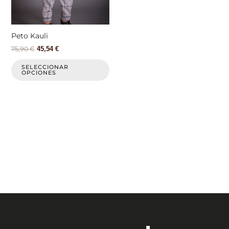
se
pueden
elegir
Peto Kauli
en
75,90
€
45,54
€
la
página
SELECCIONAR
OPCIONES
de
producto