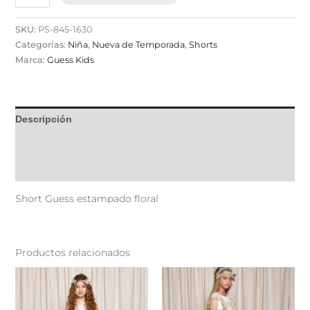
SKU:
PS-845-1630
Categorías:
Niña
,
Nueva de Temporada
,
Shorts
Marca:
Guess Kids
Descripción
Información adicional
Valoraciones (0)
Short Guess estampado floral
Productos relacionados
Este
Est
producto
pr
tiene
tie