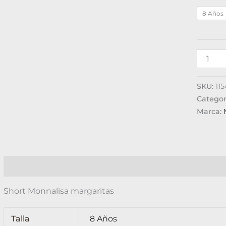
8 Años
SKU:
11
Categor
Marca:
Descripción
Información adicional
Valoraciones (
Short Monnalisa margaritas
Talla
8 Años