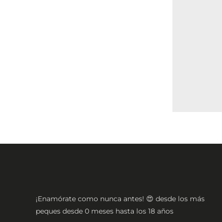
¡Enamórate como nunca antes! 😍 desde los más
peques desde 0 meses hasta los 18 años