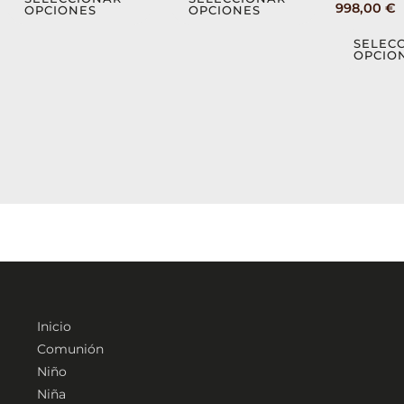
998,00
€
OPCIONES
OPCIONES
se
se
pueden
pueden
SELEC
OPCIO
elegir
elegir
en
en
la
la
página
página
de
de
producto
producto
Inicio
Comunión
Niño
Niña