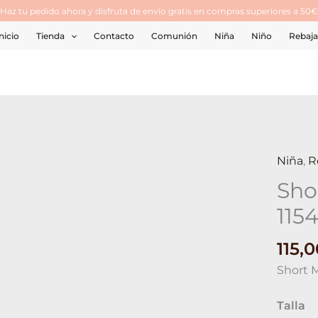
¡Haz tu pedido ahora y disfruta de envío gratis en compras superiores a 50€
nicio
Tienda
Contacto
Comunión
Niña
Niño
Rebaja
Niña
,
R
Short
Monnal
Sho
115416
115
cantid
115,
Short 
Talla