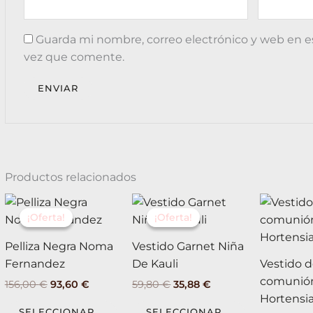
Guarda mi nombre, correo electrónico y web en e
vez que comente.
Productos relacionados
El
El
El
El
Este
Este
precio
precio
precio
precio
¡Oferta!
¡Oferta!
¡Oferta!
¡Oferta!
producto
producto
original
actual
original
actual
tiene
tiene
era:
es:
era:
es:
Pelliza Negra Noma
Vestido Garnet Niña
156,00 €.
93,60 €.
59,80 €.
35,88 €.
múltiples
múltiples
Fernandez
De Kauli
Vestido 
variantes.
variantes.
comunió
156,00
€
93,60
€
59,80
€
35,88
€
Las
Las
Hortensi
opciones
opciones
SELECCIONAR
SELECCIONAR