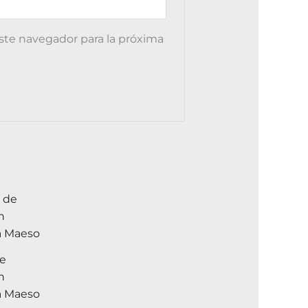
ste navegador para la próxima
Este
producto
tiene
múltiples
de
variantes.
n
Las
a Maeso
opciones