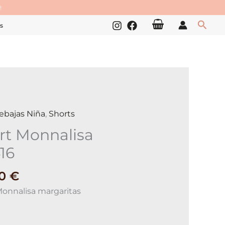
!
Busc
s
ebajas Niña
,
Shorts
isa
rt Monnalisa
416
ad
00
€
Monnalisa margaritas