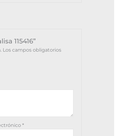
isa 115416”
.
Los campos obligatorios
ectrónico
*