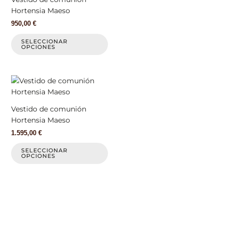
en
en
Hortensia Maeso
la
la
950,00
€
página
pá
de
de
SELECCIONAR
OPCIONES
producto
pr
Este
producto
tiene
Vestido de comunión
múltiples
Hortensia Maeso
variantes.
1.595,00
€
Las
opciones
SELECCIONAR
OPCIONES
se
pueden
elegir
en
la
página
de