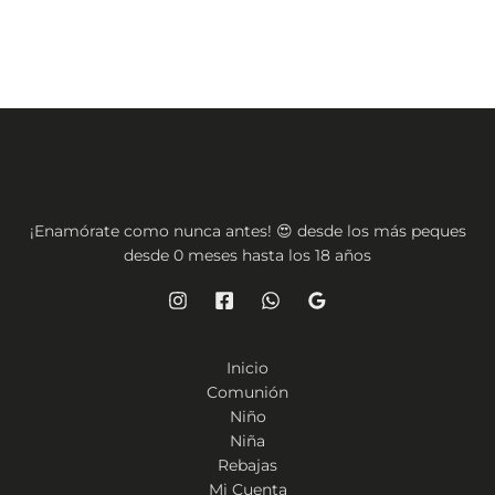
producto
¡Enamórate como nunca antes! 😍 desde los más peques
desde 0 meses hasta los 18 años
Inicio
Comunión
Niño
Niña
Rebajas
Mi Cuenta