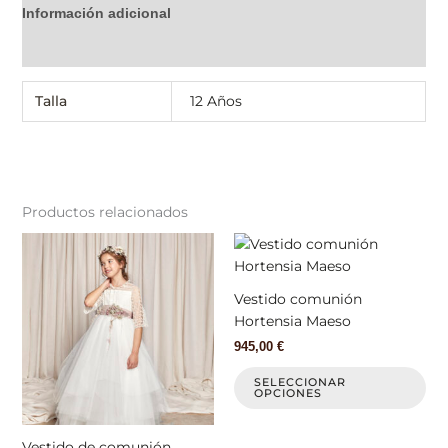
Información adicional
Valoraciones (0)
Talla
12 Años
Productos relacionados
Este
Est
producto
pr
tiene
tie
Vestido comunión
múltiples
múl
Hortensia Maeso
variantes.
var
945,00
€
Las
La
opciones
op
SELECCIONAR
OPCIONES
se
se
pueden
pu
elegir
ele
Vestido de comunión