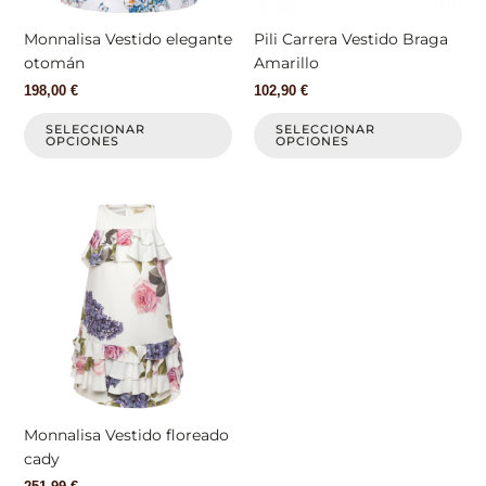
pueden
pu
elegir
ele
Monnalisa Vestido elegante
Pili Carrera Vestido Braga
en
en
otomán
Amarillo
la
la
198,00
€
102,90
€
página
pá
de
de
SELECCIONAR
SELECCIONAR
OPCIONES
OPCIONES
producto
pr
Este
producto
tiene
múltiples
variantes.
Las
opciones
se
pueden
elegir
Monnalisa Vestido floreado
en
cady
la