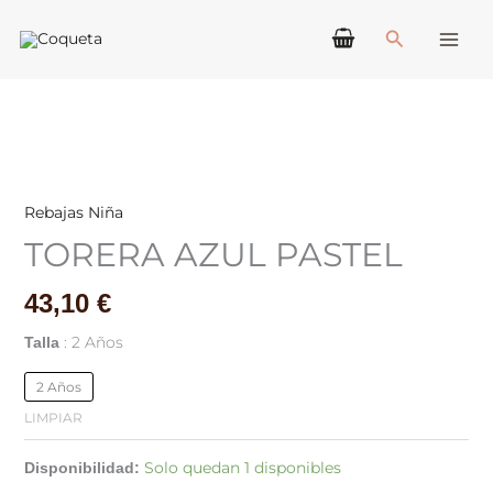
Ir
Buscar
al
contenido
TORERA
AZUL
PASTEL
Rebajas Niña
cantidad
TORERA AZUL PASTEL
43,10
€
2 Años
Talla
2 Años
LIMPIAR
Solo quedan 1 disponibles
Disponibilidad: