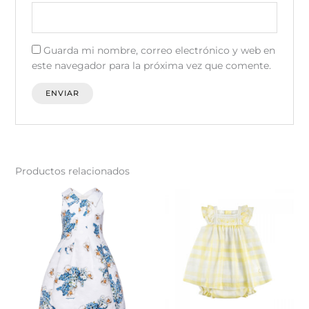
Guarda mi nombre, correo electrónico y web en
este navegador para la próxima vez que comente.
Productos relacionados
Este
Est
producto
pr
tiene
tie
múltiples
múl
variantes.
var
Las
La
opciones
op
se
se