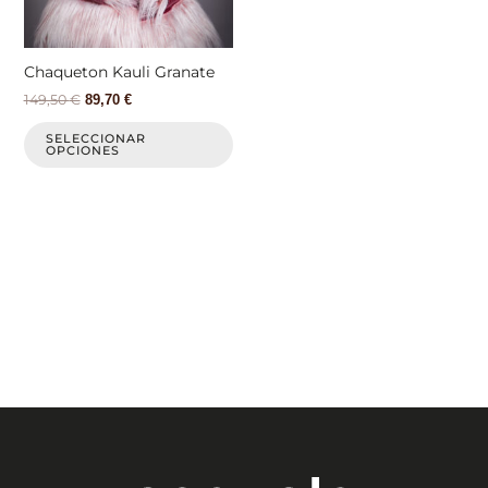
se
pueden
elegir
Chaqueton Kauli Granate
en
149,50
€
89,70
€
la
página
SELECCIONAR
OPCIONES
de
producto