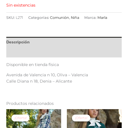
Sin existencias
SKU:
L271
Categorías:
Comunión
,
Niña
Marca:
Marla
Descripción
Valoraciones (0)
Disponible en tienda física
Avenida de Valencia n 10, Oliva – Valencia
Calle Diana n 18, Denia – Alicante
Productos relacionados
El
El
El
El
Este
Est
precio
precio
precio
precio
producto
pr
¡Oferta!
¡Oferta!
¡Oferta!
¡Oferta!
original
actual
original
actual
tiene
tie
era:
es:
era:
es: