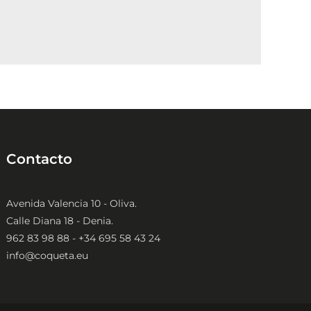
página
de
producto
Contacto
Avenida Valencia 10 - Oliva.
Calle Diana 18 - Denia.
962 83 98 88 - +34 695 58 43 24
info@coqueta.eu