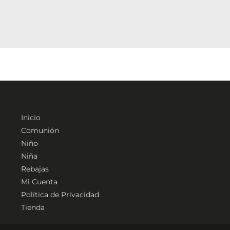
página
página
de
de
producto
producto
Inicio
Comunión
Niño
Niña
Rebajas
Mi Cuenta
Política de Privacidad
Tienda