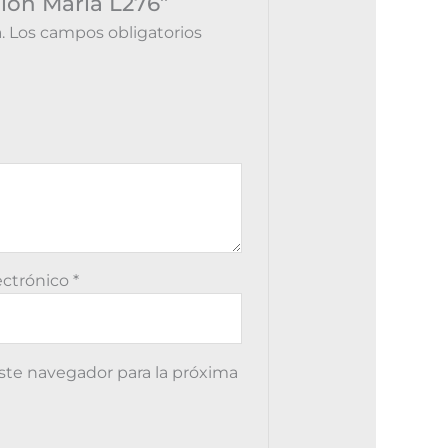
nión Marla L276”
.
Los campos obligatorios
ectrónico
*
ste navegador para la próxima