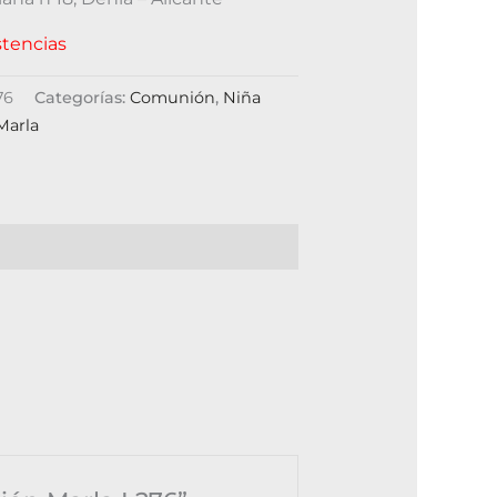
stencias
76
Categorías:
Comunión
,
Niña
Marla