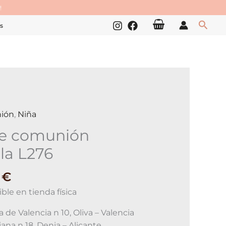
!
Busc
s
ión
,
Niña
je comunión
la L276
0
€
ble en tienda física
 de Valencia n 10, Oliva – Valencia
iana n 18, Denia – Alicante