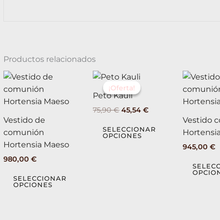
Productos relacionados
El
El
Este
Este
precio
precio
¡Oferta!
¡Oferta!
producto
producto
original
actual
Peto Kauli
tiene
tiene
era:
es:
75,90
€
45,54
€
75,90 €.
45,54 €.
múltiples
múltiples
Vestido de
Vestido 
variantes.
variantes.
SELECCIONAR
comunión
Hortensi
OPCIONES
Las
Las
Hortensia Maeso
945,00
€
opciones
opciones
980,00
€
se
se
SELEC
OPCIO
pueden
pueden
SELECCIONAR
OPCIONES
elegir
elegir
en
en
la
la