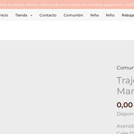
¡Haz tu pedido ahora y disfruta de envío gratis en compras superiores a 50€
nicio
Tienda
Contacto
Comunión
Niña
Niño
Rebaja
Comun
Tra
Mar
0,0
Disponi
Avenida
Calle D