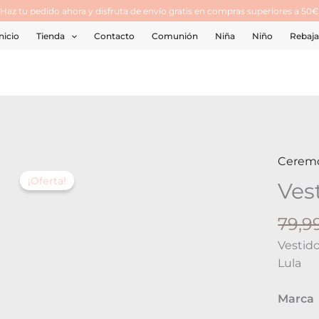
¡Haz tu pedido ahora y disfruta de envío gratis en compras superiores a 50€
nicio
Tienda
Contacto
Comunión
Niña
Niño
Rebaja
Cerem
Vestid
¡Oferta!
Abel
Ves
&
Lula
79,9
cantid
Vestido
Lula
Marca