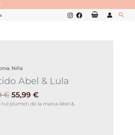
!
Busc
s
El
El
onia
,
Niña
o
precio
precio
tido Abel & Lula
original
actual
era:
es:
9
€
55,99
€
79,99 €.
55,99 €.
ad
 tul plumeti de la marca Abel &