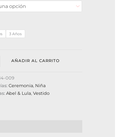
es
3 Años
AÑADIR AL CARRITO
14-009
ías:
Ceremonia
,
Niña
as:
Abel & Lula
,
Vestido
0)