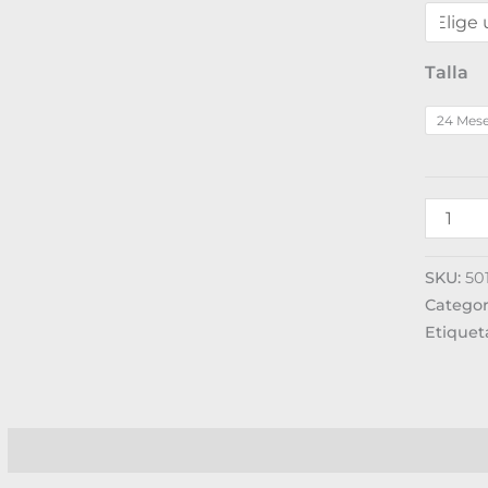
Talla
24 Mes
SKU:
50
Categor
Etiquet
Descripción
Información adicional
Valoraciones (