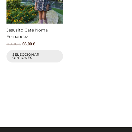
Las
opciones
se
pueden
elegir
Jesusito Cate Noma
en
Fernandez
la
110,00
€
66,00
€
página
de
SELECCIONAR
OPCIONES
producto