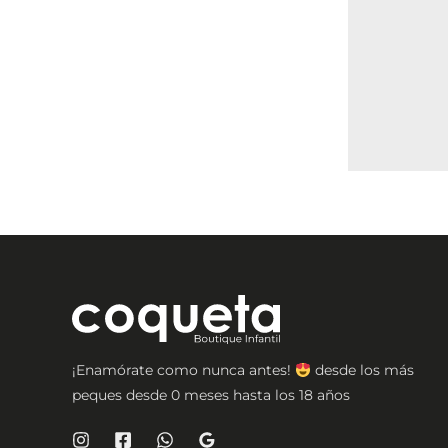
¡Enamórate como nunca antes!
desde los más
peques desde 0 meses hasta los 18 años