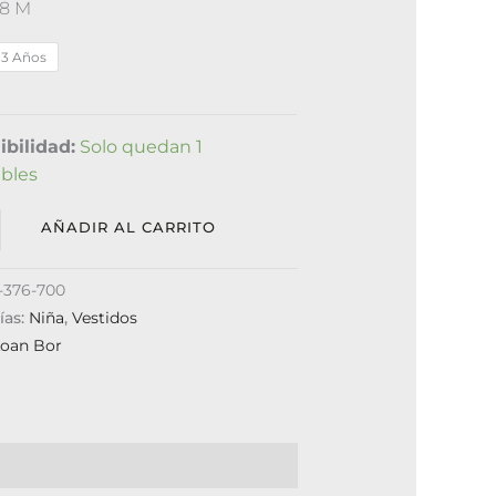
18 M
3 Años
ibilidad:
Solo quedan 1
ibles
AÑADIR AL CARRITO
-376-700
ías:
Niña
,
Vestidos
Loan Bor
0)