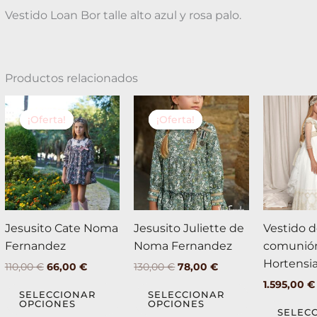
Vestido Loan Bor talle alto azul y rosa palo.
Productos relacionados
El
El
El
El
Este
Este
precio
precio
precio
precio
¡Oferta!
¡Oferta!
¡Oferta!
¡Oferta!
producto
producto
original
actual
original
actual
tiene
tiene
era:
es:
era:
es:
110,00 €.
66,00 €.
130,00 €.
78,00 €.
múltiples
múltiples
variantes.
variantes.
Las
Las
opciones
opciones
se
se
Jesusito Cate Noma
Jesusito Juliette de
Vestido 
pueden
pueden
Fernandez
Noma Fernandez
comunió
elegir
elegir
Hortensi
110,00
€
66,00
€
130,00
€
78,00
€
en
en
1.595,00
€
SELECCIONAR
SELECCIONAR
la
la
OPCIONES
OPCIONES
SELEC
página
página