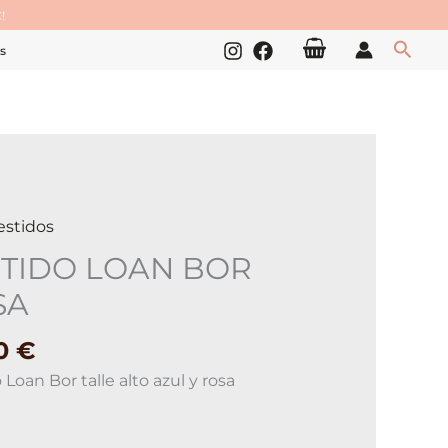
!
Busc
s
estidos
DO
STIDO LOAN BOR
SA
ad
90
€
 Loan Bor talle alto azul y rosa