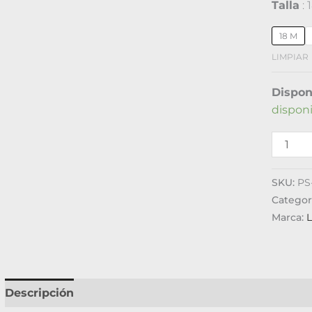
Talla
18 M
LIMPIAR
Dispon
dispon
SKU:
PS
Categor
Marca:
Descripción
Información adicional
Valoraciones (