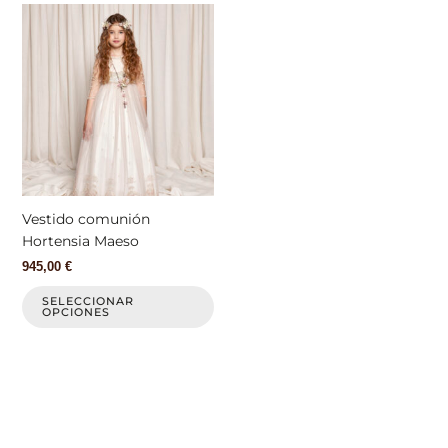
Este
producto
tiene
múltiples
variantes.
Las
opciones
se
pueden
elegir
Vestido comunión
en
Hortensia Maeso
la
945,00
€
página
de
SELECCIONAR
OPCIONES
producto