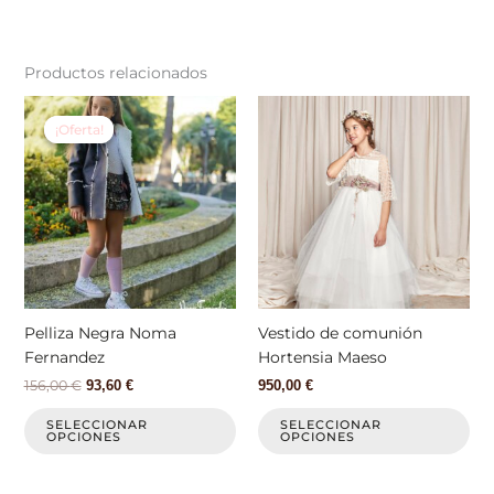
Productos relacionados
El
El
Este
Est
precio
precio
producto
pr
¡Oferta!
¡Oferta!
original
actual
tiene
tie
era:
es:
156,00 €.
93,60 €.
múltiples
múl
variantes.
var
Las
La
opciones
op
se
se
pueden
pu
elegir
ele
Pelliza Negra Noma
Vestido de comunión
en
en
Fernandez
Hortensia Maeso
la
la
156,00
€
93,60
€
950,00
€
página
pá
de
de
SELECCIONAR
SELECCIONAR
OPCIONES
OPCIONES
producto
pr