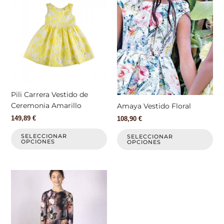
producto
pr
tiene
tie
múltiples
múl
variantes.
var
Las
La
opciones
op
se
se
pueden
pu
elegir
ele
Pili Carrera Vestido de
en
en
Ceremonia Amarillo
Amaya Vestido Floral
la
la
149,89
€
108,90
€
página
pá
de
de
SELECCIONAR
SELECCIONAR
OPCIONES
OPCIONES
producto
pr
Este
producto
tiene
múltiples
variantes.