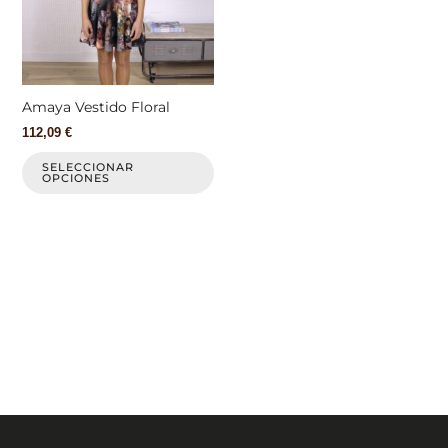
Las
opciones
se
pueden
elegir
Amaya Vestido Floral
en
112,09
€
la
página
SELECCIONAR
OPCIONES
de
producto