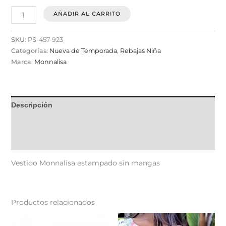
AÑADIR AL CARRITO
SKU:
PS-457-923
Categorías:
Nueva de Temporada
,
Rebajas Niña
Marca:
Monnalisa
Descripción
Información adicional
Valoraciones (0)
Vestido Monnalisa estampado sin mangas
Productos relacionados
Este
Est