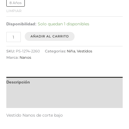
8 Años
LIMPIAR
Solo quedan 1 disponibles
Disponibilidad:
AÑADIR AL CARRITO
SKU:
PS-1274-2260
Categorías:
Niña
,
Vestidos
Marca:
Nanos
Descripción
Información adicional
Valoraciones (0)
Vestido Nanos de corte bajo