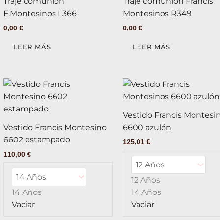
Traje comunión
Traje comunión Francis
F.Montesinos L366
Montesinos R349
0,00
€
0,00
€
LEER MÁS
LEER MÁS
Este
producto
tiene
Vestido Francis Montesi
múltiples
Vestido Francis Montesino
6600 azulón
variantes.
6602 estampado
125,01
€
Las
110,00
€
opciones
se
12 Años
pueden
14 Años
14 Años
elegir
Vaciar
Vaciar
en
la