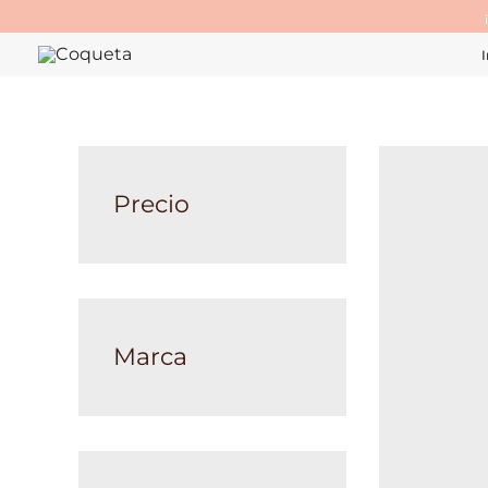
Ir
al
I
contenido
Precio
Marca