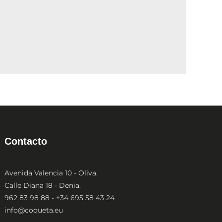
de
de
producto
producto
Contacto
Avenida Valencia 10 - Oliva.
Calle Diana 18 - Denia.
962 83 98 88 - +34 695 58 43 24
info@coqueta.eu