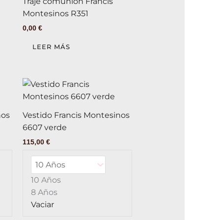
Traje comunión Francis
Montesinos R351
0,00
€
LEER MÁS
Este
Este
producto
producto
tiene
tiene
nos
Vestido Francis Montesinos
múltiples
múltiples
6607 verde
variantes.
variantes.
115,00
€
Las
Las
opciones
opciones
se
se
10 Años
pueden
pueden
8 Años
elegir
elegir
Vaciar
en
en
la
la