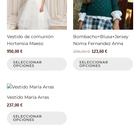
variantes.
var
Las
La
opciones
op
se
se
pueden
pu
elegir
ele
Vestido de comunión
Bombacho+Blusa+Jersey
en
en
Hortensia Maeso
Noma Fernandez Anna
la
la
206,00
€
950,00
€
123,60
€
página
pá
de
de
SELECCIONAR
SELECCIONAR
OPCIONES
OPCIONES
producto
pr
Este
producto
Vestido Marla Arras
tiene
237,00
€
múltiples
variantes.
SELECCIONAR
OPCIONES
Las
opciones
se