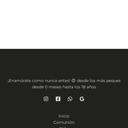
pueden
elegir
en
la
página
de
producto
¡Enamórate como nunca antes! 😍 desde los más peques
desde 0 meses hasta los 18 años
Inicio
Comunión