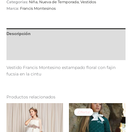
Categorías:
Niña
,
Nueva de Temporada
,
Vestidos
Marca:
Francis Montesinos
Descripción
Información adicional
Valoraciones (0)
Vestido Francis Montesino estampado floral con fajin
fucsia en la cintu
Productos relacionados
El
El
Este
Est
precio
precio
producto
pr
¡Oferta!
¡Oferta!
original
actual
tiene
tie
era:
es:
206,00 €.
123,60 €.
múltiples
múl