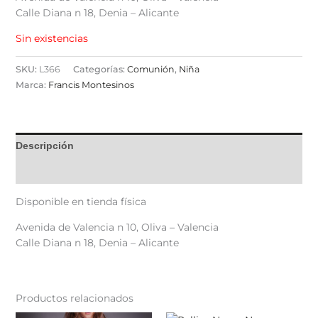
Calle Diana n 18, Denia – Alicante
Sin existencias
SKU:
L366
Categorías:
Comunión
,
Niña
Marca:
Francis Montesinos
Descripción
Valoraciones (0)
Disponible en tienda física
Avenida de Valencia n 10, Oliva – Valencia
Calle Diana n 18, Denia – Alicante
Productos relacionados
El
El
El
El