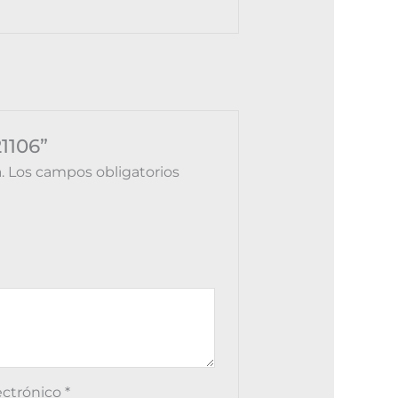
21106”
.
Los campos obligatorios
ectrónico
*