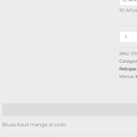
10 Año
SKU:
21
Categor
Rebajas
Marca:
Descripción
Información adicional
Valoraciones (0)
Blusa Kauli manga al codo