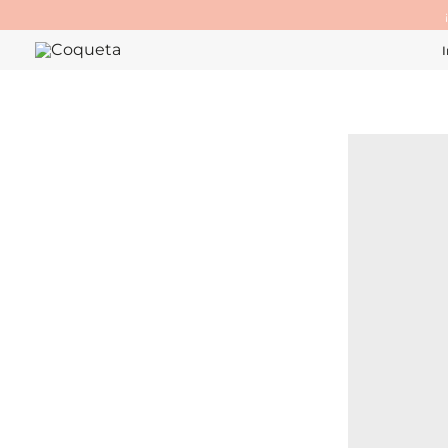
Ir
al
I
contenido