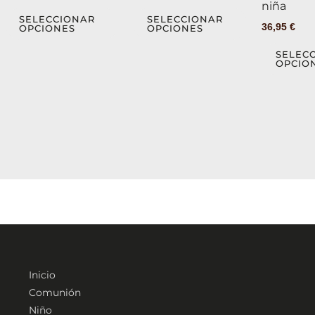
niña
opciones
opciones
SELECCIONAR
SELECCIONAR
36,95
€
OPCIONES
OPCIONES
se
se
pueden
pueden
SELEC
OPCIO
elegir
elegir
en
en
la
la
página
página
de
de
producto
producto
Inicio
Comunión
Niño