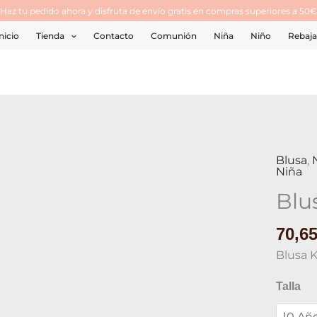
¡Haz tu pedido ahora y disfruta de envío gratis en compras superiores a 50€
nicio
Tienda
Contacto
Comunión
Niña
Niño
Rebaja
Blusa
,
Blusa
Niña
Kauli
Blu
21106
cantid
70,6
Blusa 
Talla