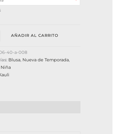
s
AÑADIR AL CARRITO
106-40-a-008
ías:
Blusa
,
Nueva de Temporada
,
 Niña
Kauli