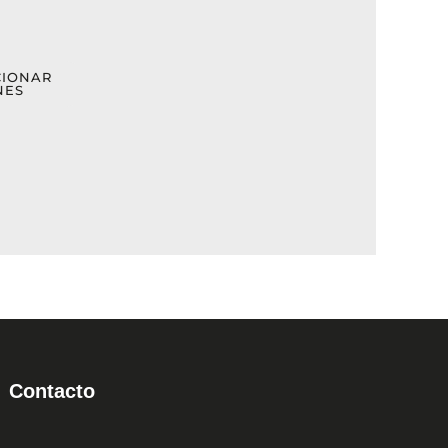
opciones
se
pueden
CIONAR
NES
elegir
en
la
página
de
producto
Contacto