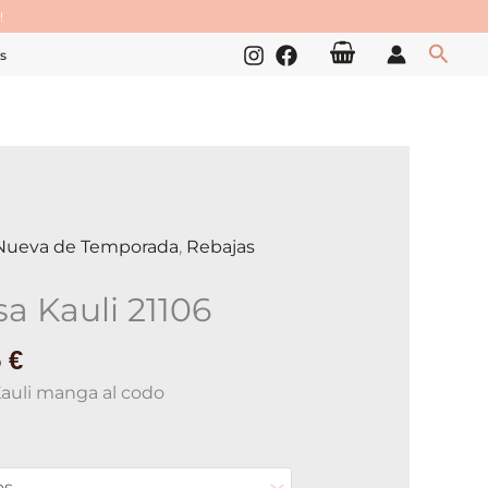
!
Busc
s
Nueva de Temporada
,
Rebajas
sa Kauli 21106
ad
5
€
Kauli manga al codo