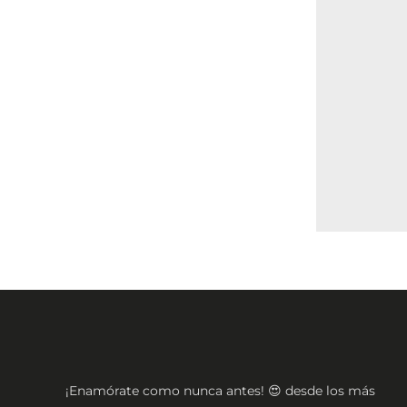
¡Enamórate como nunca antes! 😍 desde los más