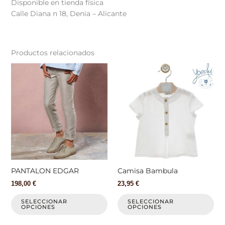
Disponible en tienda física
Calle Diana n 18, Denia – Alicante
Productos relacionados
Este
Est
producto
pr
tiene
tie
múltiples
múl
variantes.
var
Las
La
opciones
op
se
se
pueden
pu
elegir
ele
PANTALON EDGAR
Camisa Bambula
en
en
198,00
€
23,95
€
la
la
página
pá
SELECCIONAR
SELECCIONAR
OPCIONES
OPCIONES
de
de
producto
pr