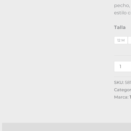
pecho, 
estilo 
Talla
12 M
SKU:
58
Categor
Marca:
Descripción
Información adicional
Valoraciones (