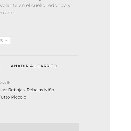
volante en el cuello redondo y
cruzado.
18 M
AÑADIR AL CARRITO
15w18
ías:
Rebajas
,
Rebajas Niña
Tutto Piccolo
0)