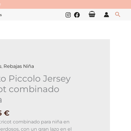
!
Busc
s
s
,
Rebajas Niña
to Piccolo Jersey
cot combinado
nado
a
ad
5
€
tricot combinado para niña en
erdosos, con un gran lazo en el