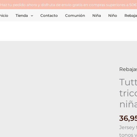
¡Haz tu pedido ahora y disfruta de envío gratis en compras superiores a 50€
nicio
Tienda
Contacto
Comunión
Niña
Niño
Rebaja
Rebaja
Tutto
Piccolo
Tut
Jersey
tri
tricot
combi
niñ
niña
cantid
36,9
Jersey 
tonos v