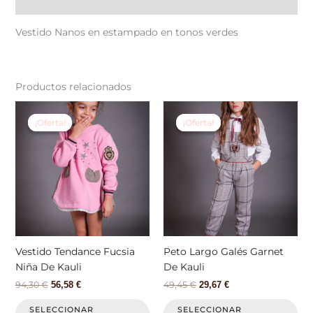
Valoraciones (0)
Vestido Nanos en estampado en tonos verdes
Productos relacionados
El
El
El
El
Este
Est
precio
precio
precio
precio
producto
pr
¡Oferta!
¡Oferta!
¡Oferta!
¡Oferta!
original
actual
original
actual
tiene
tie
era:
es:
era:
es:
94,30 €.
56,58 €.
49,45 €.
29,67 €.
múltiples
múl
variantes.
var
Las
La
opciones
op
se
se
pueden
pu
elegir
ele
Vestido Tendance Fucsia
Peto Largo Galés Garnet
en
en
Niña De Kauli
De Kauli
la
la
94,30
€
49,45
€
56,58
€
29,67
€
página
pá
de
de
SELECCIONAR
SELECCIONAR